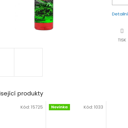
Detailn
TISK
isející produkty
Kód:
15725
Kód:
1033
Novinka