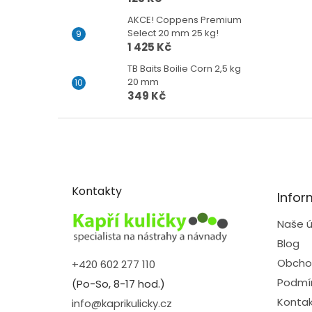
AKCE! Coppens Premium
Select 20 mm 25 kg!
1 425 Kč
TB Baits Boilie Corn 2,5 kg
20 mm
349 Kč
Z
á
p
a
t
Kontakty
Infor
í
Naše ú
Blog
Obcho
+420 602 277 110
Podmín
(Po-So, 8-17 hod.)
Kontak
info@kaprikulicky.cz