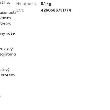
lšího.
Hmotnost
:
0.1 kg
EAN
:
4260586731774
ušeností.
ovacím
třeby.
hny naše
, který
zajištěna
huťový
m hrotem.
.