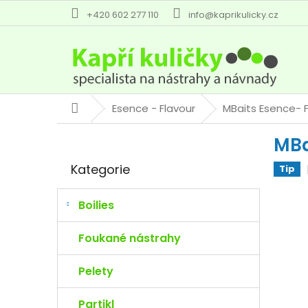
Přejít
+420 602 277 110
info@kaprikulicky.cz
na
obsah
Esence - Flavour
MBaits Esence- 
Domů
P
MBa
o
Přeskočit
s
Kategorie
Tip
kategorie
t
r
a
Boilies
n
n
Foukané nástrahy
í
p
Pelety
a
n
Partikl