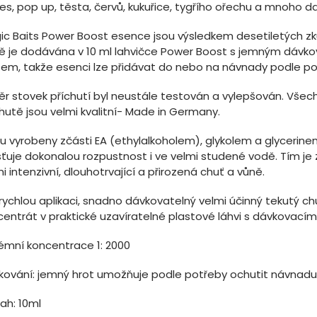
ies, pop up, těsta, červů, kukuřice, tygřího ořechu a mnoho da
ic Baits Power Boost esence jsou výsledkem desetiletých zk
ě je dodávána v 10 ml lahvičce Power Boost s jemným dávk
tem, takže esenci lze přidávat do nebo na návnady podle po
ěr stovek příchutí byl neustále testován a vylepšován. Všec
hutě jsou velmi kvalitní- Made in Germany.
u vyrobeny zčásti EA (ethylalkoholem), glykolem a glycerinem
šťuje dokonalou rozpustnost i ve velmi studené vodě. Tím je 
i intenzivní, dlouhotrvající a přirozená chuť a vůně.
rychlou aplikaci, snadno dávkovatelný velmi účinný tekutý c
centrát v praktické uzavíratelné plastové láhvi s dávkovací
rémní koncentrace 1: 2000
kování: jemný hrot umožňuje podle potřeby ochutit návnadu
ah: 10ml