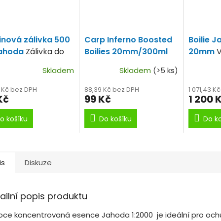
inová zálivka 500
Carp Inferno Boosted
Boilie 
Jahoda
Zálivka do
Boilies 20mm/300ml
20mm
V
ní
Jogurtová Jahoda
minimál
Skladem
Skladem
(>5 ks)
Silne dipované boilie.
Cena jen
4 Kč bez DPH
88,39 Kč bez DPH
1 071,43 K
Kč
99 Kč
1 200 
o košíku
Do košíku
Do k
is
Diskuze
ailní popis produktu
oce koncentrovaná esence Jahoda 1:2000 je ideální pro och