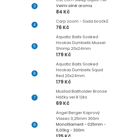
Velmi silné aroma.
84 Kč
Carp zoom - Sada bročků
76 Kč
Aquatic Baits Soaked
Hookas Dumbells Mussel
Shrimp 20x24mm
179 Kč
Aquatic Baits Soaked
Hookas Dumbells Squid
Red 20x24mm
179 Kč
Mustad Baitholder Bronze
Háčky vel.8 12ks
69 Kč
Angel Berger Kaprový
Vlasec 0,25mm 300m
Monofilament - 025mm -
6,00kg - 300m
125 Kč