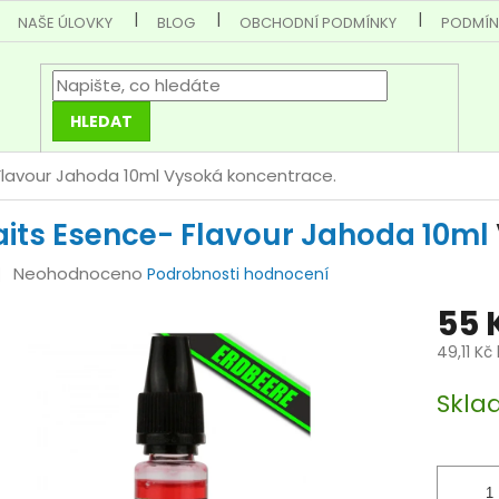
NAŠE ÚLOVKY
BLOG
OBCHODNÍ PODMÍNKY
PODMÍN
HLEDAT
Flavour Jahoda 10ml
Vysoká koncentrace.
its Esence- Flavour Jahoda 10ml
Průměrné
Neohodnoceno
Podrobnosti hodnocení
hodnocení
55 
produktu
je
49,11 Kč
0,0
Měrná
z
Skla
cena:
5
hvězdiček.