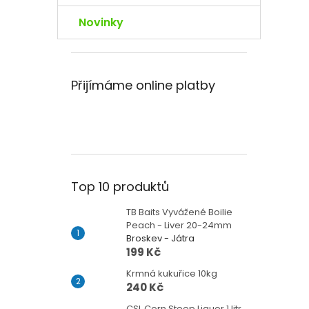
Novinky
Přijímáme online platby
Top 10 produktů
TB Baits Vyvážené Boilie
Peach - Liver 20-24mm
Broskev - Játra
199 Kč
Krmná kukuřice 10kg
240 Kč
CSL Corn Steep Liquor 1 litr