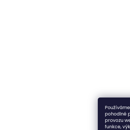
Používáme
pohodlné p
provozu we
funkce, vý