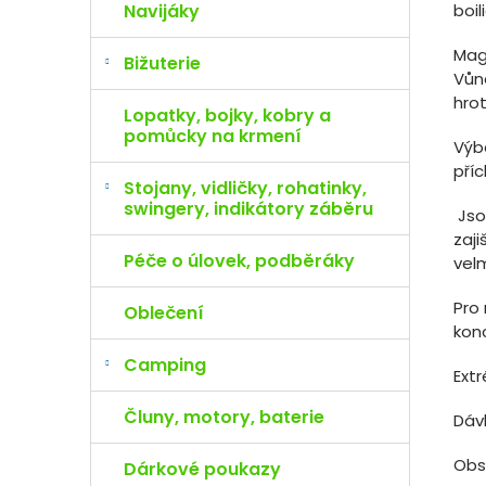
boil
Navijáky
Mag
Bižuterie
Vůn
hro
Lopatky, bojky, kobry a
pomůcky na krmení
Výb
příc
Stojany, vidličky, rohatinky,
swingery, indikátory záběru
Jso
zaji
Péče o úlovek, podběráky
velm
Pro 
Oblečení
kon
Camping
Ext
Čluny, motory, baterie
Dáv
Obs
Dárkové poukazy