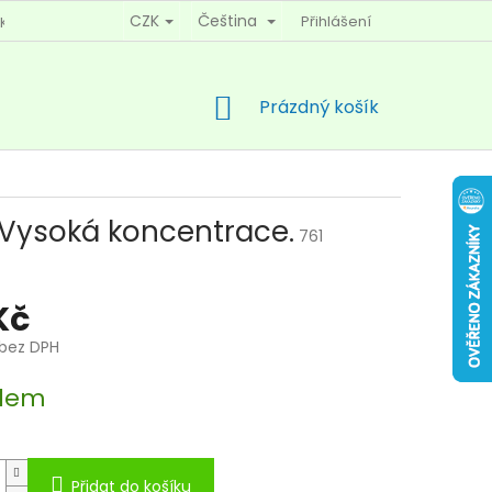
CZK
Čeština
Přihlášení
KY OCHRANY OSOBNÍCH ÚDAJŮ
KONTAKTY
NÁKUPNÍ
Prázdný košík
KOŠÍK
Vysoká koncentrace.
761
Kč
 bez DPH
dem
Přidat do košíku