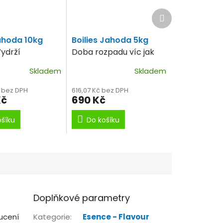
Další
produkt
Jahoda 10kg
Boilies Jahoda 5kg
ydrží
Doba rozpadu víc jak
ně 24hodin!!
24 hodin! Cena za 1kg
Skladem
Skladem
 120Kč za 1kg!
138Kč!
č bez DPH
616,07 Kč bez DPH
Kč
690 Kč
ošíku
Do košíku
Doplňkové parametry
ucení
Kategorie
:
Esence - Flavour