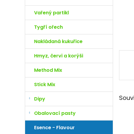
e
l
Vařený partikl
Tygří ořech
Nakládaná kukuřice
Hmyz, červi a korýši
Method Mix
Stick Mix
Souv
Dipy
Obalovací pasty
Esence - Flavour