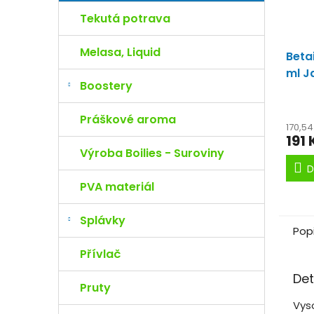
Tekutá potrava
Melasa, Liquid
Beta
ml 
Boostery
krme
Práškové aroma
170,5
191 
Výroba Boilies - Suroviny
D
PVA materiál
Splávky
Pop
Přívlač
Det
Pruty
Vys