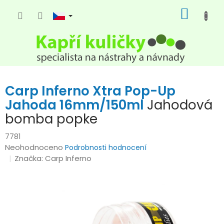
Přejít
NÁKUP
na
KOŠÍK
obsah
Carp Inferno Xtra Pop-Up
Jahoda 16mm/150ml
Jahodová
bomba popke
7781
Průměrné
Neohodnoceno
Podrobnosti hodnocení
hodnocení
Značka:
Carp Inferno
produktu
je
0,0
z
5
hvězdiček.