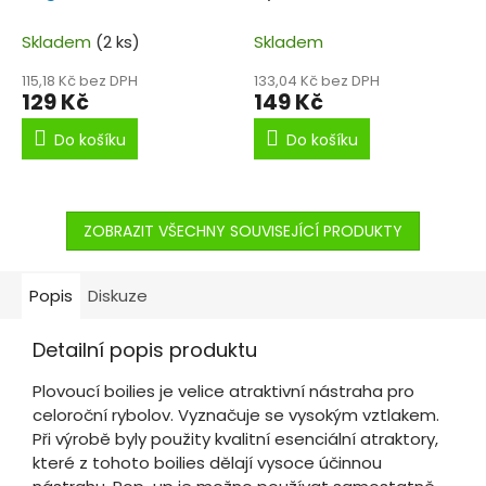
250ml
Koncentrovaný
amino dip.
Skladem
(2 ks)
Skladem
115,18 Kč bez DPH
133,04 Kč bez DPH
129 Kč
149 Kč
Do košíku
Do košíku
ZOBRAZIT VŠECHNY SOUVISEJÍCÍ PRODUKTY
Popis
Diskuze
Detailní popis produktu
Plovoucí boilies je velice atraktivní nástraha pro
celoroční rybolov. Vyznačuje se vysokým vztlakem.
Při výrobě byly použity kvalitní esenciální atraktory,
které z tohoto boilies dělají vysoce účinnou