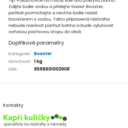
Tip: Pokud lovíte na místě, kde dno pokrývá bahno.
Zalijte boilie vodou a přidejte Sweet Booster,
pečlivě promíchejte a nechte boilie nasát
boosterem s vodou. Takto připravená nástraha
nebude nasávat pachuť bahna a bude vylučovat
voňavou pachovou stopu do okolí.
Doplňkové parametry
Kategorie
:
Booster
Hmotnost
:
1 kg
EAN
:
8596601002908
Z
á
p
a
Kontakty
t
í