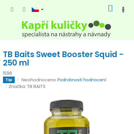
Přejít
NÁKUP
na
KOŠÍK
obsah
TB Baits Sweet Booster Squid -
250 ml
1598
Průměrné
Neohodnoceno
Tip
Podrobnosti hodnocení
hodnocení
Značka:
TB BAITS
produktu
je
0,0
z
5
hvězdiček.