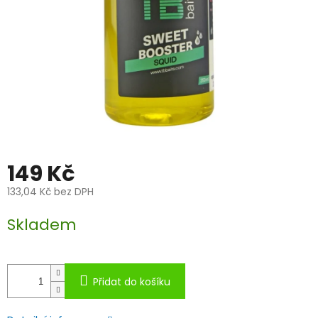
149 Kč
133,04 Kč bez DPH
Měrná
Skladem
cena:
Přidat do košíku