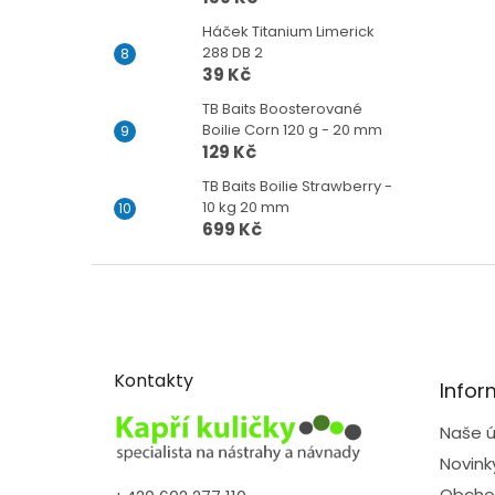
Háček Titanium Limerick
288 DB 2
39 Kč
TB Baits Boosterované
Boilie Corn 120 g - 20 mm
129 Kč
TB Baits Boilie Strawberry -
10 kg 20 mm
699 Kč
Z
á
p
a
t
Kontakty
Infor
í
Naše ú
Novink
Obcho