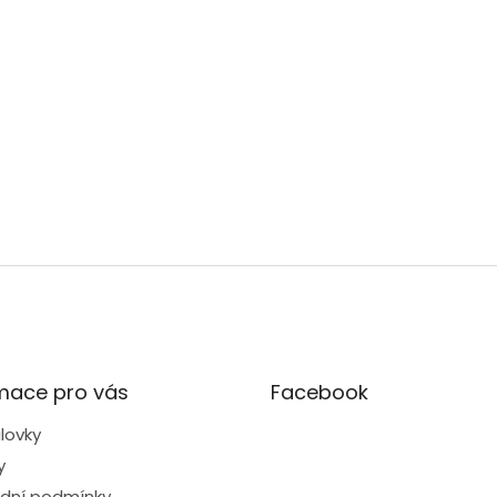
mace pro vás
Facebook
lovky
y
dní podmínky