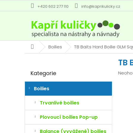
Přejít
+420 602 277 110
info@kaprikulicky.cz
na
obsah
Boilies
TB Baits Hard Boilie GLM S
Domů
P
TB 
o
Přeskočit
s
Kategorie
Průmě
Neoho
kategorie
t
hodno
r
produk
a
Boilies
je
n
0,0
n
Trvanlivé boilies
z
í
5
p
Plovoucí boilies Pop-up
hvězdi
a
n
Balance (vyvážené) boilies