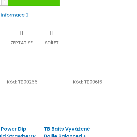
í informace
ZEPTAT SE
SDÍLET
Kód:
TB00255
Kód:
TB00616
s Power Dip
TB Baits Vyvážené
id Strawberry
Boilie Balanced +