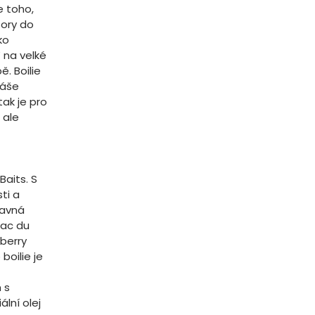
e toho,
tory do
ko
 na velké
ě. Boilie
máše
tak je pro
 ale
Baits. S
ti a
lavná
Lac du
wberry
boilie je
 s
lní olej