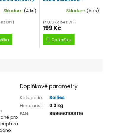
Atraktor GLM Squid
Skladem
(4 ks)
Skladem
(5 ks)
Strawberry 100 g - 24
mm
bez DPH
177,68 Kč bez DPH
199 Kč
ošíku
Do košíku
Doplňkové parametry
Kategorie
:
Boilies
Hmotnost
:
0.3 kg
se
EAN
:
8596601001116
odné pro
Receptura
řidáno