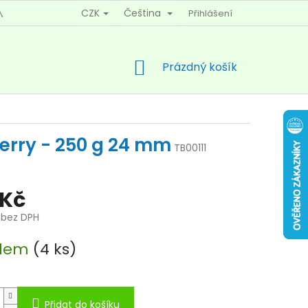
CZK
Čeština
Přihlášení
MÍNKY OCHRANY OSOBNÍCH ÚDAJŮ
KONTAKTY
NÁKUPNÍ
Prázdný košík
KOŠÍK
berry - 250 g 24 mm
TB00111
 Kč
č bez DPH
adem
(4 ks)
Přidat do košíku