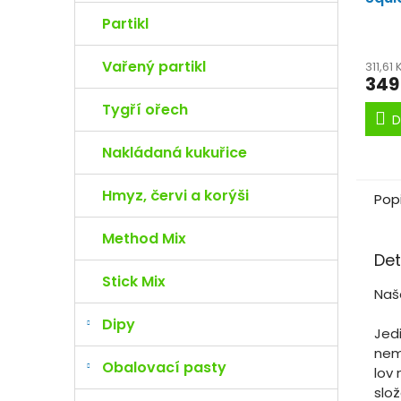
kg 
Partikl
Vařený partikl
311,61
349
Tygří ořech
D
Nakládaná kukuřice
Hmyz, červi a korýši
Pop
Method Mix
Det
Stick Mix
Naš
Dipy
Jedi
nem
Obalovací pasty
lov 
slož