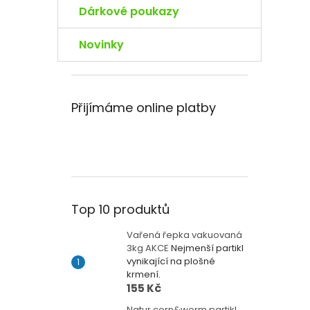
Dárkové poukazy
Novinky
Přijímáme online platby
Top 10 produktů
Vařená řepka vakuovaná
3kg AKCE
Nejmenší partikl
vynikající na plošné
krmení.
155 Kč
Natur corn&worm partikl