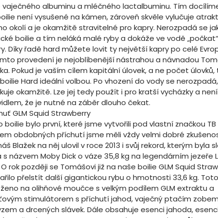
e vaječného albuminu a mléčného lactalbuminu. Tím docílím
boilie není vysušené na kámen, zároveň skvěle vylučuje atrak
o okolí a je okamžitě stravitelné pro kapry. Nerozpadá se ja
ické boilie a tím neláká malé ryby a dokáže ve vodě „počkat“
y. Díky řadě hard můžete lovit ty největší kapry po celé Evrop
omto provedení je nejoblíbenější nástrahou a návnadou To
ka. Pokud je vaším cílem kapitální úlovek, a ne počet úlovků, 
boilie Hard ideální volbou. Po vhození do vody se nerozpadá,
kuje okamžitě. Lze jej tedy použít i pro kratší vycházky a není
vidlem, že je nutné na záběr dlouho čekat.
chuť GLM Squid Strawberry
 boilie bylo první, které jsme vytvořili pod vlastní značkou TB 
liem obdobných příchutí jsme měli vždy velmi dobré zkušenos
š Blažek na něj ulovil v roce 2013 i svůj rekord, kterým byla s
a s názvem Moby Dick o váze 35,8 kg na legendárním jezeře 
 O rok později se Tomášovi již na naše boilie GLM Squid Stra
řilo přelstít další gigantickou rybu o hmotnosti 33,6 kg. Toto 
oženo na olihňové moučce s velkým podílem GLM extraktu a
ťovým stimulátorem s příchutí jahod, vaječný ptačím zobem
zem a drcených slávek. Dále obsahuje esenci jahoda, esenciá