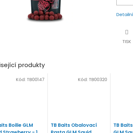
Detailn
TISK
isející produkty
Kód:
TB00147
Kód:
TB00320
its Boilie GLM
TB Baits Obalovací
TB Bait
d Strawberry - 1
Pasta GLM Squid
GLM Squ