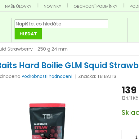
NAŠE ÚLOVKY
NOVINKY
OBCHODNÍ PODMÍNKY
POD
HLEDAT
quid Strawberry - 250 g 24 mm
Baits Hard Boilie GLM Squid Straw
rné
dnoceno
Značka:
TB BAITS
Podrobnosti hodnocení
cení
139
tu
124,11 K
Měrná
Skl
cena:
ček.