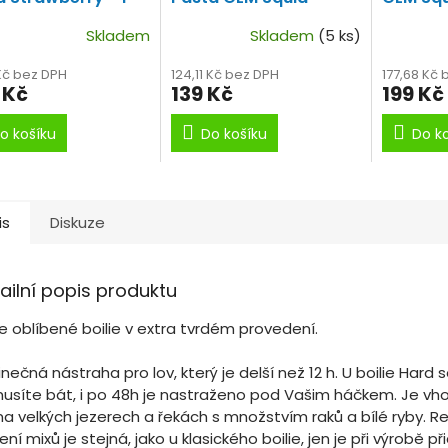
24 mm
Strawberry 200 ml
150 ml
Skladem
Skladem
(5 ks)
 Kč bez DPH
124,11 Kč bez DPH
177,68 Kč 
 Kč
139 Kč
199 Kč
o košíku
Do košíku
Do k
is
Diskuze
ailní popis produktu
e oblíbené boilie v extra tvrdém provedení.
nečná nástraha pro lov, který je delší než 12 h. U boilie Hard 
usíte bát, i po 48h je nastraženo pod Vašim háčkem. Je vh
na velkých jezerech a řekách s množstvím raků a bílé ryby. 
ení mixů je stejná, jako u klasického boilie, jen je při výrobě p