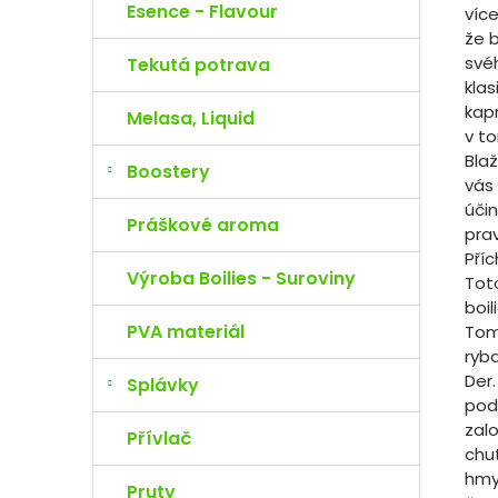
Esence - Flavour
víc
že 
svéh
Tekutá potrava
klas
kapr
Melasa, Liquid
v t
Blaž
Boostery
vás 
účin
Práškové aroma
pra
Pří
Výroba Boilies - Suroviny
Toto
boi
PVA materiál
Tomá
ryb
Der.
Splávky
poda
zal
Přívlač
chu
hmy
Pruty