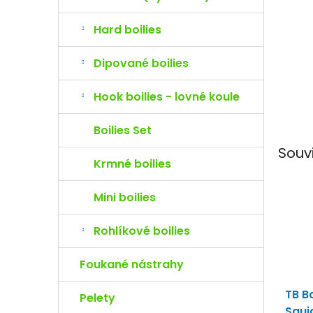
e
l
Hard boilies
Dipované boilies
Hook boilies - lovné koule
Boilies Set
Souv
Krmné boilies
Mini boilies
Rohlíkové boilies
Foukané nástrahy
TB Ba
Pelety
Squi