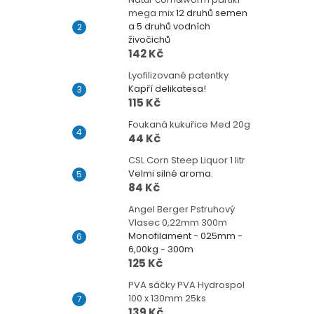
mega mix
12 druhů semen
a 5 druhů vodních
živočichů
142 Kč
Lyofilizované patentky
Kapří delikatesa!
115 Kč
Foukaná kukuřice Med 20g
44 Kč
CSL Corn Steep Liquor 1 litr
Velmi silné aroma.
84 Kč
Angel Berger Pstruhový
Vlasec 0,22mm 300m
Monofilament - 025mm -
6,00kg - 300m
125 Kč
PVA sáčky PVA Hydrospol
100 x 130mm 25ks
139 Kč