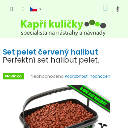
Přejít
NÁKUP
na
KOŠÍK
obsah
Set pelet červený halibut
Perfektní set halibut pelet.
Průměrné
Neohodnoceno
Novinka
Podrobnosti hodnocení
hodnocení
produktu
je
0,0
z
5
hvězdiček.