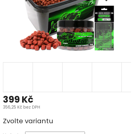
399 Kč
356,25 Kč bez DPH
Měrná
Zvolte variantu
cena: