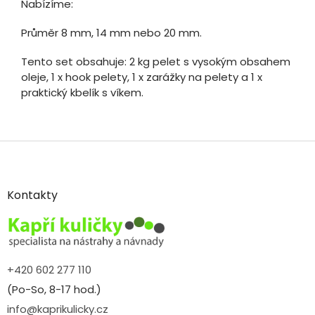
Nabízíme:
Průměr 8 mm, 14 mm nebo 20 mm.
Tento set obsahuje: 2 kg pelet s vysokým obsahem
oleje, 1 x hook pelety, 1 x zarážky na pelety a 1 x
praktický kbelík s víkem.
Z
á
p
a
Kontakty
t
í
+420 602 277 110
(Po-So, 8-17 hod.)
info@kaprikulicky.cz