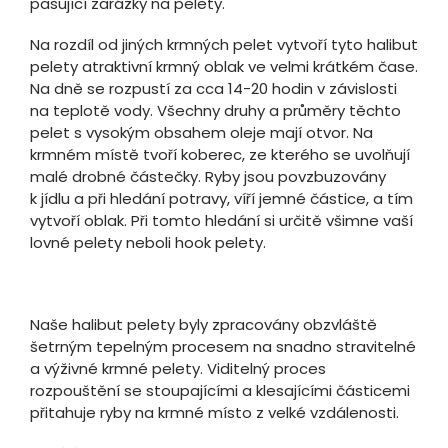
pasující zarážky na pelety.
Na rozdíl od jiných krmných pelet vytvoří tyto halibut
pelety atraktivní krmný oblak ve velmi krátkém čase.
Na dně se rozpustí za cca 14-20 hodin v závislosti
na teplotě vody. Všechny druhy a průměry těchto
pelet s vysokým obsahem oleje mají otvor. Na
krmném místě tvoří koberec, ze kterého se uvolňují
malé drobné částečky. Ryby jsou povzbuzovány
k jídlu a při hledání potravy, víří jemné částice, a tím
vytvoří oblak. Při tomto hledání si určitě všimne vaší
lovné pelety neboli hook pelety.
Naše halibut pelety byly zpracovány obzvláště
šetrným tepelným procesem na snadno stravitelné
a výživné krmné pelety. Viditelný proces
rozpouštění se stoupajícími a klesajícími částicemi
přitahuje ryby na krmné místo z velké vzdálenosti.