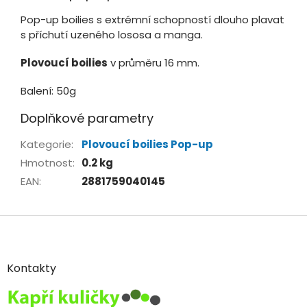
Pop-up boilies s extrémní schopností dlouho plavat
s příchutí uzeného lososa a manga.
Plovoucí boilies
v průměru 16 mm.
Balení: 50g
Doplňkové parametry
Kategorie
:
Plovoucí boilies Pop-up
Hmotnost
:
0.2 kg
EAN
:
2881759040145
Z
á
p
a
Kontakty
t
í