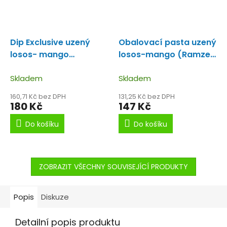
Dip Exclusive uzený
Obalovací pasta uzený
losos- mango
losos-mango (Ramzes
(Ramzes- Tropic)
Tropic)
Obalovačka
100ml
Skladem
Dip s příchutí
losos-mango.
Skladem
uzeného lososa a
160,71 Kč bez DPH
131,25 Kč bez DPH
manga.
180 Kč
147 Kč
Do košíku
Do košíku
ZOBRAZIT VŠECHNY SOUVISEJÍCÍ PRODUKTY
Popis
Diskuze
Detailní popis produktu