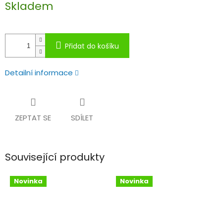
Skladem
cena:
Přidat do košíku
Detailní informace
ZEPTAT SE
SDÍLET
Související produkty
Novinka
Novinka