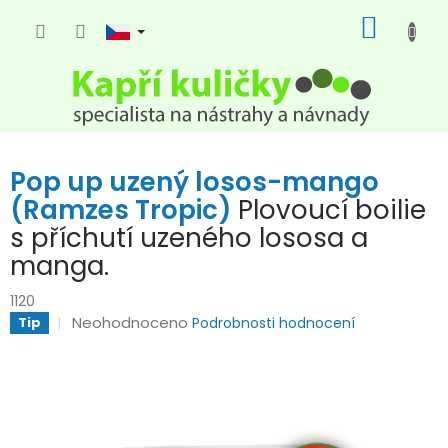
Přejít
NÁKUP
na
KOŠÍK
obsah
Pop up uzený losos-mango
(Ramzes Tropic)
Plovoucí boilie
s příchutí uzeného lososa a
manga.
1120
Průměrné
Neohodnoceno
Tip
Podrobnosti hodnocení
hodnocení
produktu
je
0,0
z