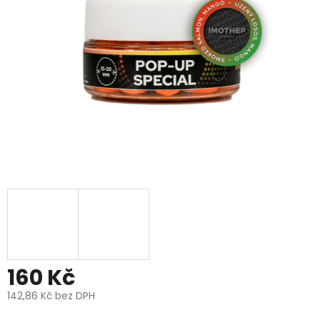
5
hvězdiček.
160 Kč
142,86 Kč bez DPH
Měrná