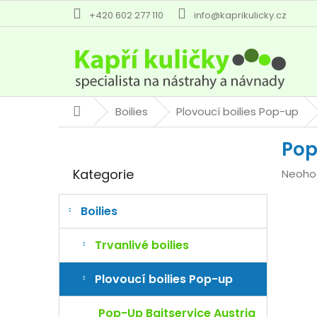
Přejít
+420 602 277 110
info@kaprikulicky.cz
na
obsah
Boilies
Plovoucí boilies Pop-up
Domů
P
Pop
o
Přeskočit
s
Kategorie
Průmě
Neoho
kategorie
t
hodno
r
produk
a
Boilies
je
n
0,0
n
Trvanlivé boilies
z
í
5
p
Plovoucí boilies Pop-up
hvězdi
a
n
Pop-Up Baitservice Austria