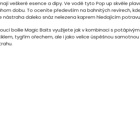
ímají veškeré esence a dipy. Ve vodě tyto Pop up skvěle plav
uhom dobu. To oceníte především na bahnitých revírech, kd
e nástraha daleko snáz nelezena kaprem hledajícím potravu
oucí boilie Magic Baits využijete jak v kombinaci s potápivým 
tiklem, tygřím ořechem, ale i jako velice úspěšnou samotnou
trahu.