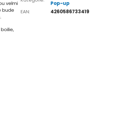
ou velmi
Pop-up
e bude
EAN
:
4260586733419
.
boilie,