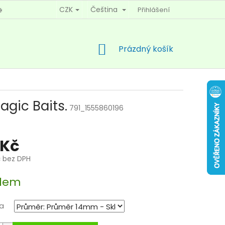
CZK
Čeština
Přihlášení
KY OCHRANY OSOBNÍCH ÚDAJŮ
KONTAKTY
NÁKUPNÍ
Prázdný košík
KOŠÍK
agic Baits.
791_1555860196
 Kč
č bez DPH
dem
a