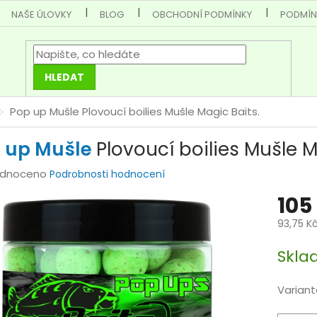
NAŠE ÚLOVKY
BLOG
OBCHODNÍ PODMÍNKY
PODMÍN
HLEDAT
Pop up Mušle
Plovoucí boilies Mušle Magic Baits.
 up Mušle
Plovoucí boilies Mušle M
rné
dnoceno
Podrobnosti hodnocení
cení
105
tu
93,75 K
Měrná
Skla
cena:
ček.
Variant