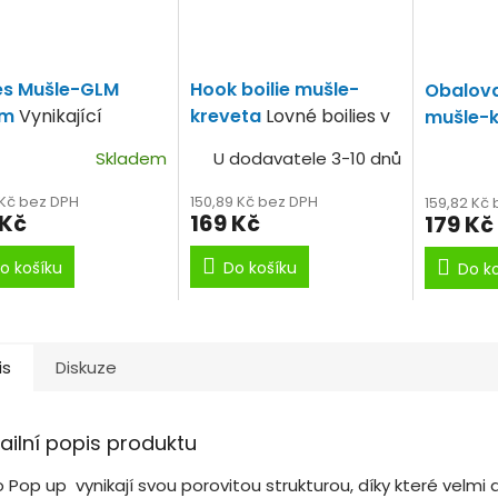
ies Mušle-GLM
Hook boilie mušle-
Obalova
mm
Vynikající
kreveta
Lovné boilies v
mušle-kr
r kvalita-cena-
dumbells podobě.
obsah G
Skladem
U dodavatele 3-10 dnů
 Kč bez DPH
150,89 Kč bez DPH
159,82 Kč
 Kč
169 Kč
179 Kč
o košíku
Do košíku
Do k
is
Diskuze
ailní popis produktu
 Pop up vynikají svou porovitou strukturou, díky které velmi