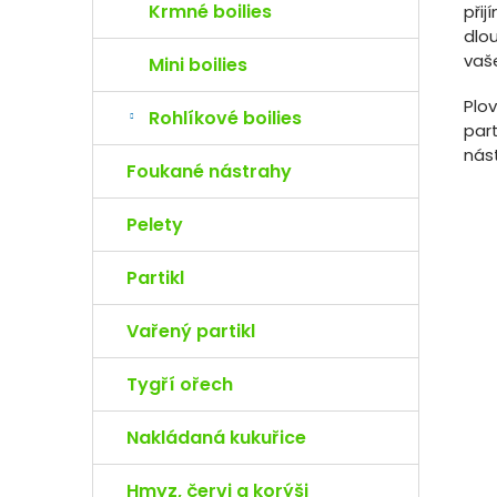
Krmné boilies
přij
dlo
vaš
Mini boilies
Plov
Rohlíkové boilies
par
nás
Foukané nástrahy
Pelety
Partikl
Vařený partikl
Tygří ořech
Nakládaná kukuřice
Hmyz, červi a korýši