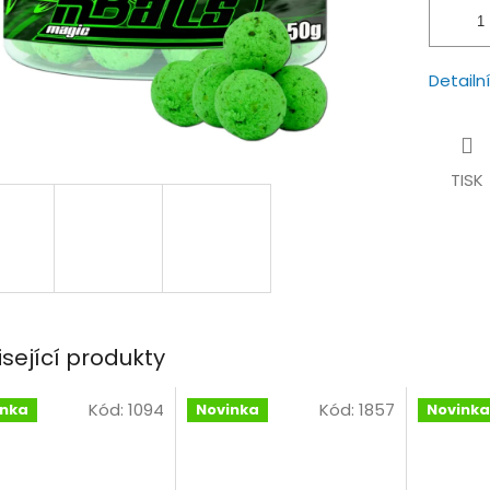
Detailn
TISK
isející produkty
Kód:
1094
Kód:
1857
inka
Novinka
Novinka