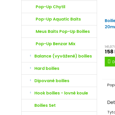
Pop-Up Chytil
Pop-Up Aquatic Baits
Boil
20
Meus Baits Pop-Up Boilies
pomě
Pop-Up Benzar Mix
141,07
158
Balance (vyvážené) boilies
D
Hard boilies
Dipované boilies
Pop
Hook boilies - lovné koule
Det
Boilies Set
Tyto