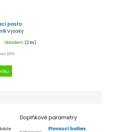
cí pasta
ill
Vysoký
LM.
Skladem
(2 ks)
 bez DPH
ošíku
Doplňkové parametry
 dobře
Plovoucí boilies
Kategorie
: