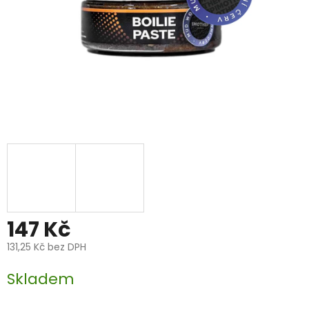
147 Kč
131,25 Kč bez DPH
Měrná
Skladem
cena: