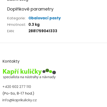
Doplňkové parametry
Kategorie
:
Obalovací pasty
Hmotnost
:
0.3 kg
EAN
:
2881759041333
Z
á
p
a
Kontakty
t
í
+420 602 277 110
(Po-So, 8-17 hod.)
info@kaprikulicky.cz