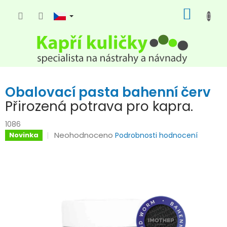
Přejít
NÁKUP
na
KOŠÍK
obsah
Obalovací pasta bahenní červ
Přirozená potrava pro kapra.
1086
Průměrné
Neohodnoceno
Novinka
Podrobnosti hodnocení
hodnocení
produktu
je
0,0
z
5
hvězdiček.