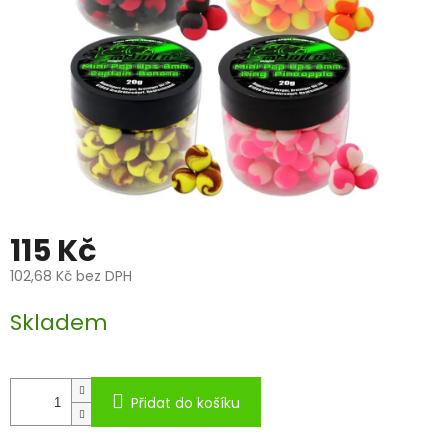
115 Kč
102,68 Kč bez DPH
Měrná
Skladem
cena:
Přidat do košíku