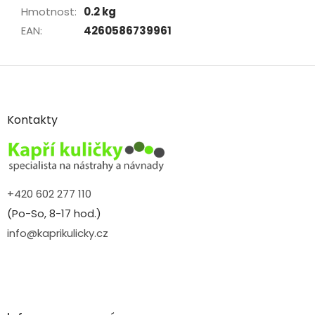
Hmotnost
:
0.2 kg
EAN
:
4260586739961
Z
á
p
a
Kontakty
t
í
+420 602 277 110
(Po-So, 8-17 hod.)
info@kaprikulicky.cz