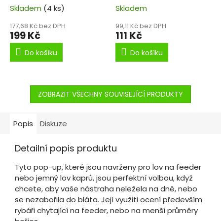
Skladem
(4 ks)
Skladem
177,68 Kč bez DPH
99,11 Kč bez DPH
199 Kč
111 Kč
Do košíku
Do košíku
ZOBRAZIT VŠECHNY SOUVISEJÍCÍ PRODUKTY
Popis
Diskuze
Detailní popis produktu
Tyto pop-up, které jsou navrženy pro lov na feeder
nebo jemný lov kaprů, jsou perfektní volbou, když
chcete, aby vaše nástraha neležela na dně, nebo
se nezabořila do bláta. Její využiti ocení především
rybáři chytající na feeder, nebo na menší průměry