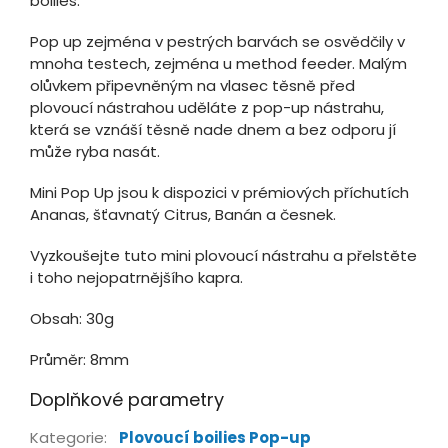
boilies.
Pop up zejména v pestrých barvách se osvědčily v
mnoha testech, zejména u method feeder. Malým
olůvkem připevněným na vlasec těsně před
plovoucí nástrahou uděláte z pop-up nástrahu,
která se vznáší těsně nade dnem a bez odporu jí
může ryba nasát.
Mini Pop Up jsou k dispozici v prémiových příchutích
Ananas, šťavnatý Citrus, Banán a česnek.
Vyzkoušejte tuto mini plovoucí nástrahu a přelstěte
i toho nejopatrnějšího kapra.
Obsah: 30g
Průměr: 8mm
Doplňkové parametry
Kategorie
:
Plovoucí boilies Pop-up