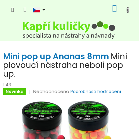
Přejít
NÁKUP
na
KOŠÍK
obsah
Mini pop up Ananas 8mm
Mini
plovoucí nástraha neboli pop
up.
1143
Průměrné
Neohodnoceno
Novinka
Podrobnosti hodnocení
hodnocení
produktu
je
0,0
z
5
hvězdiček.