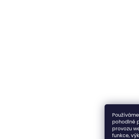
Používáme
pohodlné p
provozu we
funkce, vý