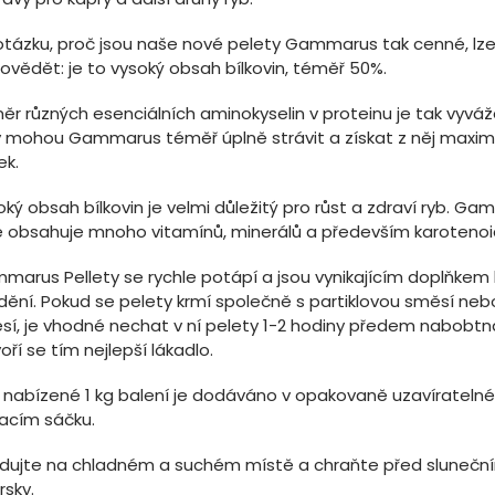
otázku, proč jsou naše nové pelety Gammarus tak cenné, lz
ovědět: je to vysoký obsah bílkovin, téměř 50%.
ěr různých esenciálních aminokyselin v proteinu je tak vyváž
y mohou Gammarus téměř úplně strávit a získat z něj maxim
ek.
ký obsah bílkovin je velmi důležitý pro růst a zdraví ryb. G
e obsahuje mnoho vitamínů, minerálů a především karotenoi
marus Pellety se rychle potápí a jsou vynikajícím doplňkem 
dění. Pokud se pelety krmí společně s partiklovou směsí ne
sí, je vhodné nechat v ní pelety 1-2 hodiny předem nabobtn
oří se tím nejlepší lákadlo.
 nabízené 1 kg balení je dodáváno v opakovaně uzavírateln
jacím sáčku.
adujte na chladném a suchém místě a chraňte před slunečn
rsky.