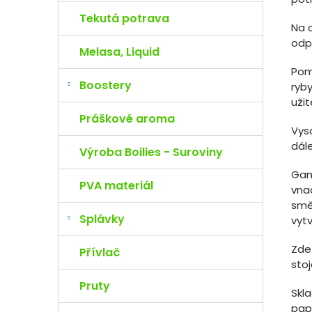
Tekutá potrava
Na 
odp
Melasa, Liquid
Pom
Boostery
ryb
užit
Práškové aroma
Vyso
dál
Výroba Boilies - Suroviny
Gam
PVA materiál
vna
smě
Splávky
vytv
Zde
Přívlač
sto
Pruty
Skl
pap