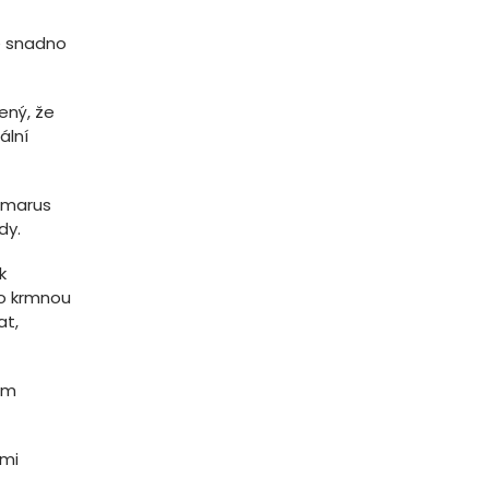
e snadno
ený, že
ální
ammarus
dy.
k
bo krmnou
at,
ém
ími