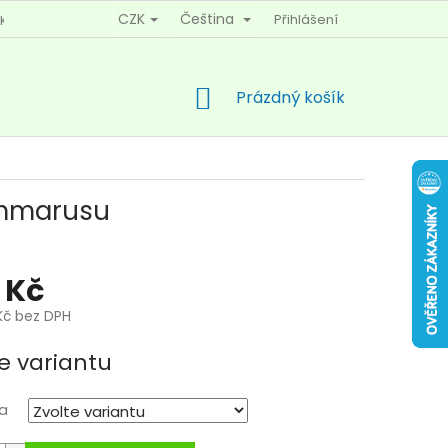
CZK
Čeština
Přihlášení
KY OCHRANY OSOBNÍCH ÚDAJŮ
KONTAKTY
NÁKUPNÍ
Prázdný košík
KOŠÍK
ammarusu
 Kč
Kč bez DPH
e variantu
a