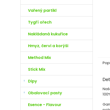
e
l
Vařený partikl
Tygří ořech
Nakládaná kukuřice
Hmyz, červi a korýši
Method Mix
Pop
Stick Mix
Det
Dipy
Naš
Obalovací pasty
100
Gam
Esence - Flavour
potr