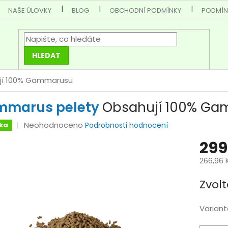
NAŠE ÚLOVKY
BLOG
OBCHODNÍ PODMÍNKY
PODMÍN
HLEDAT
jí 100% Gammarusu
mmarus pelety
Obsahují 100% G
Průměrné
Neohodnoceno
ka
Podrobnosti hodnocení
hodnocení
299
produktu
je
266,96 
0,0
Měrná
z
Zvolt
cena:
5
hvězdiček.
Variant