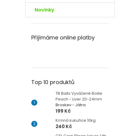
Novinky
Přijímáme online platby
Top 10 produktů
TB Baits Vyvážené Boilie
Peach - Liver 20-24mm
Broskev - Játra
199 Kč
Krmná kukuřice 10kg
240 Kč
CSL Corn Steep Liquor 1 litr