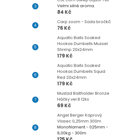
Velmi silné aroma.
84 Kč
Carp zoom - Sada bročků
76 Kč
Aquatic Baits Soaked
Hookas Dumbells Mussel
Shrimp 20x24mm
179 Kč
Aquatic Baits Soaked
Hookas Dumbells Squid
Red 20x24mm
179 Kč
Mustad Baitholder Bronze
Háčky vel.8 12ks
69 Kč
Angel Berger Kaprový
Vlasec 0,25mm 300m
Monofilament - 025mm -
6,00kg - 300m
125 Kč