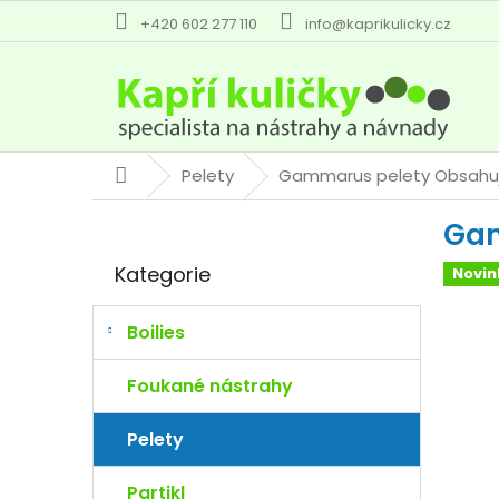
Přejít
+420 602 277 110
info@kaprikulicky.cz
na
obsah
Pelety
Gammarus pelety
Obsahu
Domů
P
Ga
o
Přeskočit
s
Kategorie
Novin
kategorie
t
r
a
Boilies
n
n
Foukané nástrahy
í
p
Pelety
a
n
Partikl