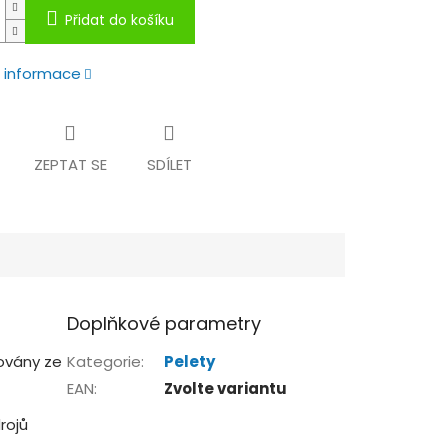
Přidat do košíku
í informace
ZEPTAT SE
SDÍLET
Doplňkové parametry
ovány ze
Kategorie
:
Pelety
EAN
:
Zvolte variantu
rojů