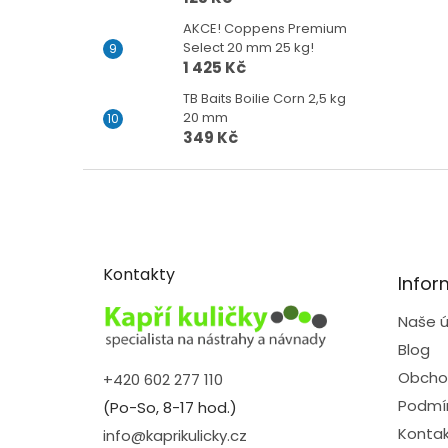
AKCE! Coppens Premium
Select 20 mm 25 kg!
1 425 Kč
TB Baits Boilie Corn 2,5 kg
20 mm
349 Kč
Z
á
p
a
t
Kontakty
Infor
í
Naše ú
Blog
Obcho
+420 602 277 110
Podmín
(Po-So, 8-17 hod.)
Kontak
info@kaprikulicky.cz