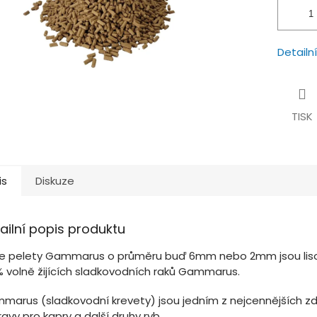
Detailn
TISK
is
Diskuze
ailní popis produktu
e pelety Gammarus o průměru buď 6mm nebo 2mm jsou lis
% volně žijících sladkovodních raků Gammarus.
marus (sladkovodní krevety) jsou jedním z nejcennějších zd
avy pro kapry a další druhy ryb.