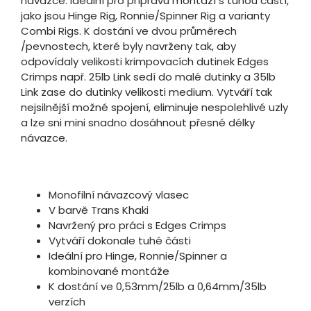
návazce. Ideální pro přípravu montáží s tuhou částí,
jako jsou Hinge Rig, Ronnie/Spinner Rig a varianty
Combi Rigs. K dostání ve dvou průměrech
/pevnostech, které byly navrženy tak, aby
odpovídaly velikosti krimpovacích dutinek Edges
Crimps např. 25lb Link sedí do malé dutinky a 35lb
Link zase do dutinky velikosti medium. Vytváří tak
nejsilnější možné spojení, eliminuje nespolehlivé uzly
a lze sni mini snadno dosáhnout přesné délky
návazce.
Monofilní návazcový vlasec
V barvě Trans Khaki
Navržený pro práci s Edges Crimps
Vytváří dokonale tuhé části
Ideální pro Hinge, Ronnie/Spinner a
kombinované montáže
K dostání ve 0,53mm/25lb a 0,64mm/35lb
verzích