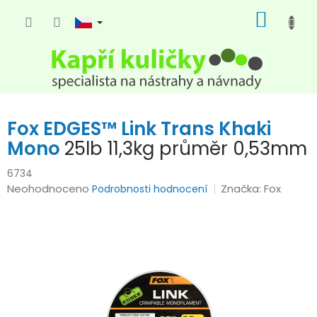
Přejít
NÁKUP
na
KOŠÍK
obsah
Fox EDGES™ Link Trans Khaki
Mono
25lb 11,3kg průměr 0,53mm
6734
Průměrné
Neohodnoceno
Značka:
Fox
Podrobnosti hodnocení
hodnocení
produktu
je
0,0
z
5
hvězdiček.