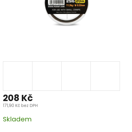
208 Kč
171,90 Kč bez DPH
Měrná
Skladem
cena: