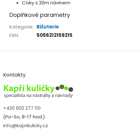
Cívky s 20m návinem
Doplňkové parametry
Kategorie
:
Bižuterie
EAN
:
5056212159215
Z
á
p
a
Kontakty
t
í
+420 602 277 110
(Po-So, 8-17 hod.)
info@kaprikulicky.cz