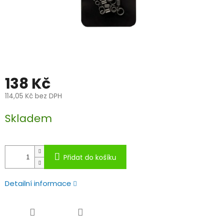
138 Kč
114,05 Kč bez DPH
Měrná
Skladem
cena:
Přidat do košíku
Detailní informace