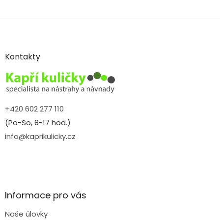
Z
á
p
a
Kontakty
t
í
+420 602 277 110
(Po-So, 8-17 hod.)
info@kaprikulicky.cz
Informace pro vás
Naše úlovky