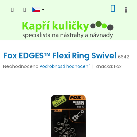
Přejít
NÁKUP
na
KOŠÍK
obsah
Fox EDGES™ Flexi Ring Swivel
6642
Průměrné
Neohodnoceno
Značka:
Fox
Podrobnosti hodnocení
hodnocení
produktu
je
0,0
z
5
hvězdiček.