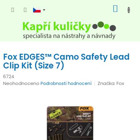
Přejít
NÁKUP
na
KOŠÍK
obsah
Fox EDGES™ Camo Safety Lead
Clip Kit (Size 7)
6724
Průměrné
Neohodnoceno
Značka:
Fox
Podrobnosti hodnocení
hodnocení
produktu
je
0,0
z
5
hvězdiček.