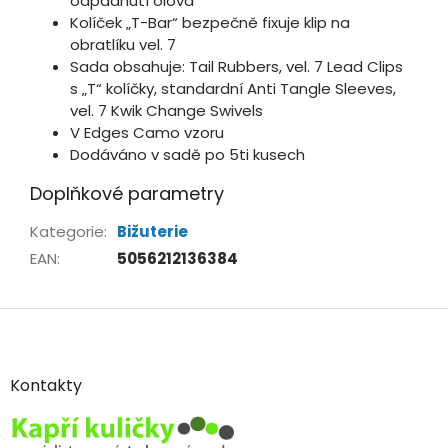
odpadnutí olova
Kolíček „T-Bar“ bezpečně fixuje klip na
obratlíku vel. 7
Sada obsahuje: Tail Rubbers, vel. 7 Lead Clips
s „T“ kolíčky, standardní Anti Tangle Sleeves,
vel. 7 Kwik Change Swivels
V Edges Camo vzoru
Dodáváno v sadě po 5ti kusech
Doplňkové parametry
Kategorie
:
Bižuterie
EAN
:
5056212136384
Z
á
p
a
Kontakty
t
í