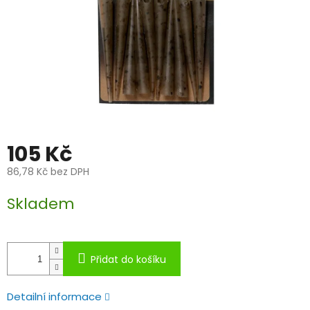
105 Kč
86,78 Kč bez DPH
Měrná
Skladem
cena:
Přidat do košíku
Detailní informace