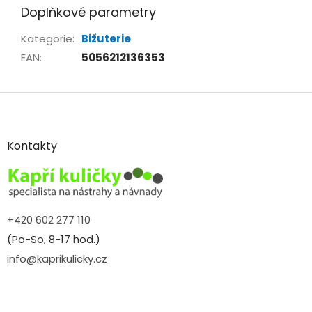
Doplňkové parametry
Kategorie
:
Bižuterie
EAN
:
5056212136353
Z
á
p
a
Kontakty
t
í
+420 602 277 110
(Po-So, 8-17 hod.)
info@kaprikulicky.cz