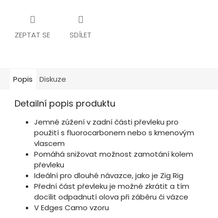
ZEPTAT SE
SDÍLET
Popis
Diskuze
Detailní popis produktu
Jemné zúžení v zadní části převleku pro
použití s fluorocarbonem nebo s kmenovým
vlascem
Pomáhá snižovat možnost zamotání kolem
převleku
Ideální pro dlouhé návazce, jako je Zig Rig
Přední část převleku je možné zkrátit a tím
docílit odpadnutí olova při záběru či vázce
V Edges Camo vzoru