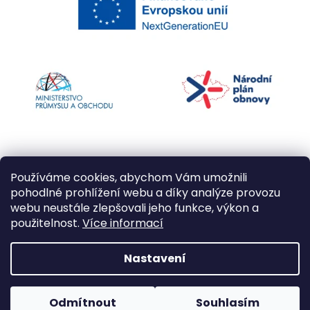
Používáme cookies, abychom Vám umožnili
pohodlné prohlížení webu a díky analýze provozu
webu neustále zlepšovali jeho funkce, výkon a
použitelnost.
Více informací
Vytvořil Shoptet
Nastavení
Copyright 2026
Kapří kuličky
. Všechna práva
Odmítnout
Souhlasím
vyhrazena.
Upravit nastavení cookies