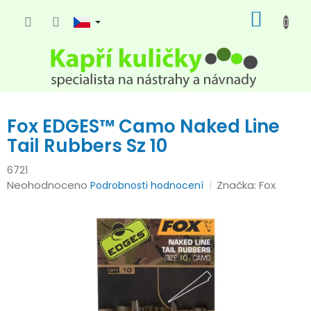
Přejít
NÁKUP
na
KOŠÍK
obsah
Fox EDGES™ Camo Naked Line
Tail Rubbers Sz 10
6721
Průměrné
Neohodnoceno
Značka:
Fox
Podrobnosti hodnocení
hodnocení
produktu
je
0,0
z
5
hvězdiček.