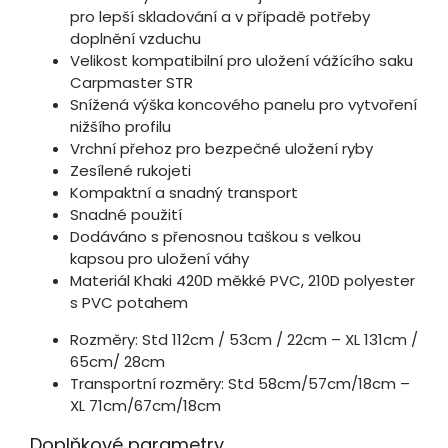
pro lepší skladování a v případě potřeby
doplnění vzduchu
Velikost kompatibilní pro uložení vážícího saku
Carpmaster STR
Snížená výška koncového panelu pro vytvoření
nižšího profilu
Vrchní přehoz pro bezpečné uložení ryby
Zesílené rukojeti
Kompaktní a snadný transport
Snadné použití
Dodáváno s přenosnou taškou s velkou
kapsou pro uložení váhy
Materiál Khaki 420D měkké PVC, 210D polyester
s PVC potahem
Rozměry: Std 112cm / 53cm / 22cm – XL 131cm /
65cm/ 28cm
Transportní rozměry: Std 58cm/57cm/18cm –
XL 71cm/67cm/18cm
Doplňkové parametry