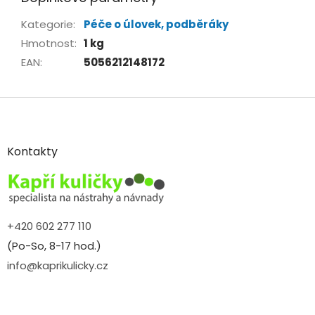
Kategorie
:
Péče o úlovek, podběráky
Hmotnost
:
1 kg
EAN
:
5056212148172
Z
á
p
a
Kontakty
t
í
+420 602 277 110
(Po-So, 8-17 hod.)
info@kaprikulicky.cz