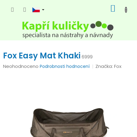
Přejít
NÁKUP
na
KOŠÍK
obsah
Fox Easy Mat Khaki
6999
Průměrné
Neohodnoceno
Značka:
Fox
Podrobnosti hodnocení
hodnocení
produktu
je
0,0
z
5
hvězdiček.