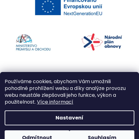
Používáme cookies, abychom Vám umožnili
pohodlné prohlížení webu a díky analýze provozu
webu neustále zlepšovali jeho funkce, výkon a
použitelnost.
Více informací
Vytvořil Shoptet
Nastavení
Copyright 2026
Kapří kuličky
. Všechna práva
Odmítnout
Souhlasím
vyhrazena.
Upravit nastavení cookies