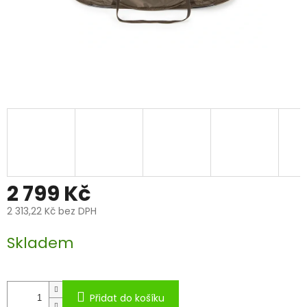
2 799 Kč
2 313,22 Kč bez DPH
Měrná
Skladem
cena:
Přidat do košíku