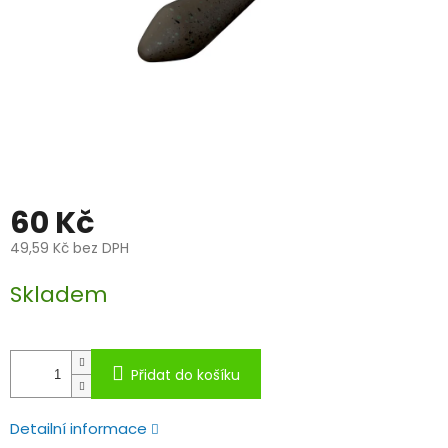
60 Kč
49,59 Kč bez DPH
Měrná
Skladem
cena:
Přidat do košíku
Detailní informace