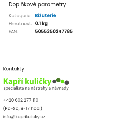
Doplňkové parametry
Kategorie
:
Bižuterie
Hmotnost
:
0.1 kg
EAN
:
5055350247785
Z
á
p
a
Kontakty
t
í
+420 602 277 110
(Po-So, 8-17 hod.)
info@kaprikulicky.cz