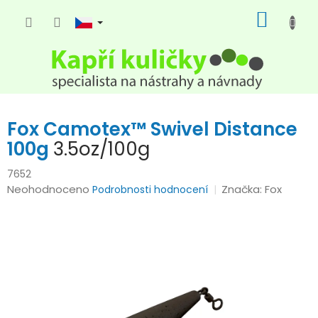
Přejít
NÁKUP
na
KOŠÍK
obsah
Fox Camotex™ Swivel Distance
100g
3.5oz/100g
7652
Průměrné
Neohodnoceno
Značka:
Fox
Podrobnosti hodnocení
hodnocení
produktu
je
0,0
z
5
hvězdiček.