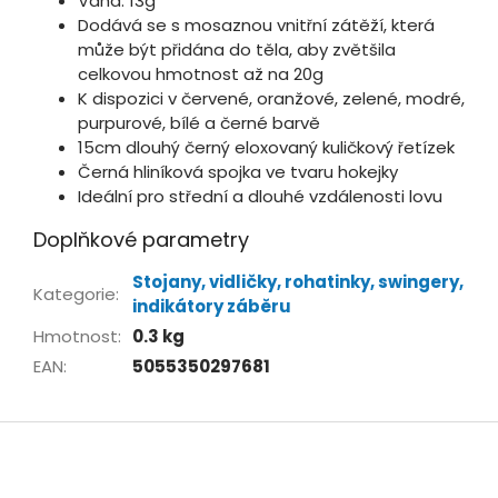
Váha: 13g
Dodává se s mosaznou vnitřní zátěží, která
může být přidána do těla, aby zvětšila
celkovou hmotnost až na 20g
K dispozici v červené, oranžové, zelené, modré,
purpurové, bílé a černé barvě
15cm dlouhý černý eloxovaný kuličkový řetízek
Černá hliníková spojka ve tvaru hokejky
Ideální pro střední a dlouhé vzdálenosti lovu
Doplňkové parametry
Stojany, vidličky, rohatinky, swingery,
Kategorie
:
indikátory záběru
Hmotnost
:
0.3 kg
EAN
:
5055350297681
Z
á
p