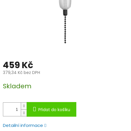
459 Kč
379,34 Kč bez DPH
Měrná
Skladem
cena:
Přidat do košíku
Detailní informace