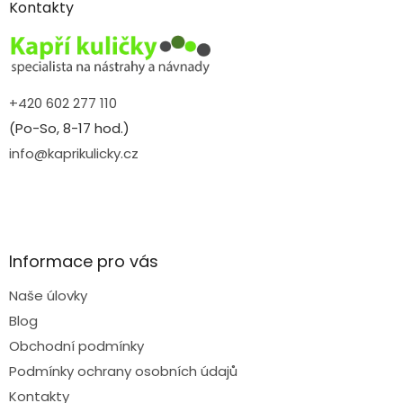
a
Kontakty
t
í
+420 602 277 110
(Po-So, 8-17 hod.)
info@kaprikulicky.cz
Informace pro vás
Naše úlovky
Blog
Obchodní podmínky
Podmínky ochrany osobních údajů
Kontakty