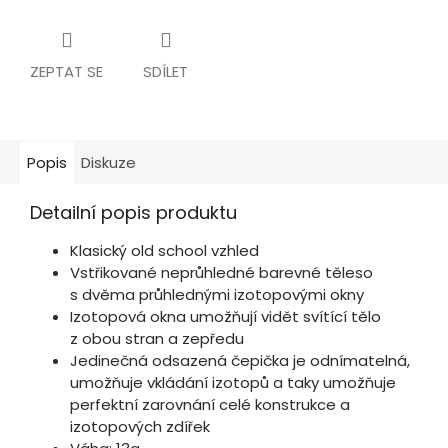
ZEPTAT SE
SDÍLET
Popis
Diskuze
Detailní popis produktu
Klasický old school vzhled
Vstřikované neprůhledné barevné těleso
s dvěma průhlednými izotopovými okny
Izotopová okna umožňují vidět svítící tělo
z obou stran a zepředu
Jedinečná odsazená čepička je odnímatelná,
umožňuje vkládání izotopů a taky umožňuje
perfektní zarovnání celé konstrukce a
izotopových zdířek