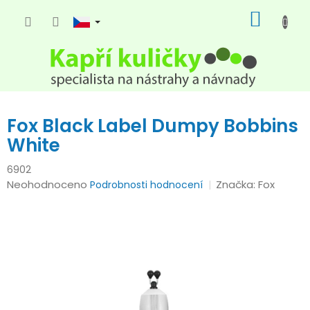
Přejít
NÁKUP
na
KOŠÍK
obsah
Fox Black Label Dumpy Bobbins
White
6902
Průměrné
Neohodnoceno
Značka:
Fox
Podrobnosti hodnocení
hodnocení
produktu
je
0,0
z
5
hvězdiček.