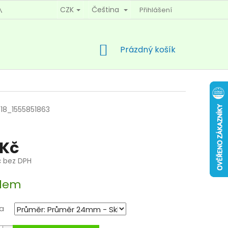
CZK
Čeština
Přihlášení
MÍNKY OCHRANY OSOBNÍCH ÚDAJŮ
KONTAKTY
NÁKUPNÍ
Prázdný košík
KOŠÍK
18_1555851863
 Kč
č bez DPH
dem
a