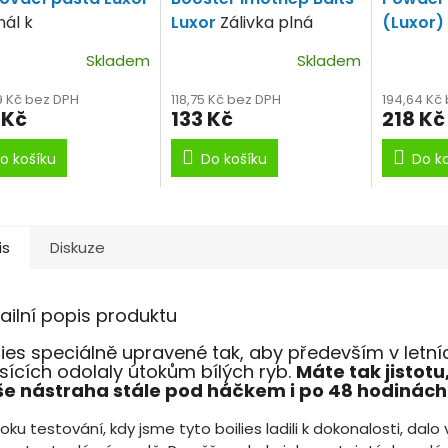
nál k
Luxor
Zálivka plná
(Luxor)
nojmenému boilie.
mořských plodů.
mořskýc
Skladem
Skladem
9 Kč bez DPH
118,75 Kč bez DPH
194,64 Kč
 Kč
133 Kč
218 Kč
o košíku
Do košíku
Do k
is
Diskuze
ailní popis produktu
lies speciálně upravené tak, aby především v letní
ících odolaly útokům bílých ryb.
Máte tak jistotu,
e nástraha stále pod háčkem i po 48 hodinách 
roku testování, kdy jsme tyto boilies ladili k dokonalosti, dalo