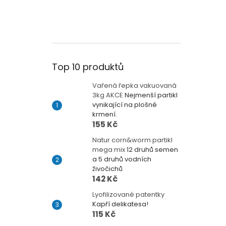
Top 10 produktů
Vařená řepka vakuovaná
3kg AKCE
Nejmenší partikl
vynikající na plošné
krmení.
155 Kč
Natur corn&worm partikl
mega mix
12 druhů semen
a 5 druhů vodních
živočichů
142 Kč
Lyofilizované patentky
Kapří delikatesa!
115 Kč