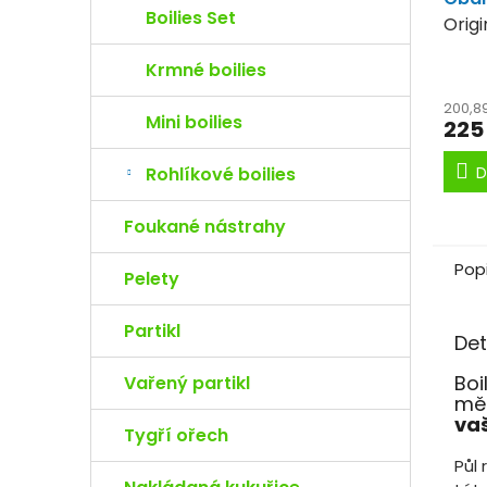
Boilies Set
Origi
stej
Krmné boilies
200,8
Mini boilies
225
D
Rohlíkové boilies
Foukané nástrahy
Pop
Pelety
Partikl
Det
Boi
Vařený partikl
měs
vaš
Tygří ořech
Půl 