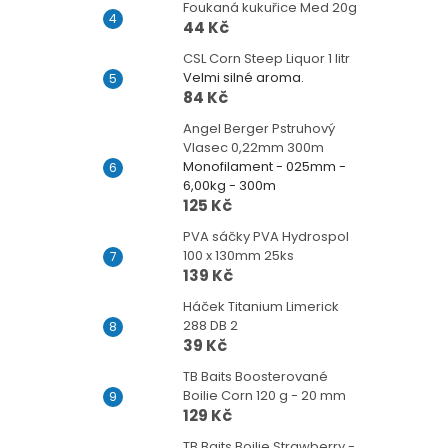
Foukaná kukuřice Med 20g
44 Kč
CSL Corn Steep Liquor 1 litr
Velmi silné aroma.
84 Kč
Angel Berger Pstruhový
Vlasec 0,22mm 300m
Monofilament - 025mm -
6,00kg - 300m
125 Kč
PVA sáčky PVA Hydrospol
100 x 130mm 25ks
139 Kč
Háček Titanium Limerick
288 DB 2
39 Kč
TB Baits Boosterované
Boilie Corn 120 g - 20 mm
129 Kč
TB Baits Boilie Strawberry -