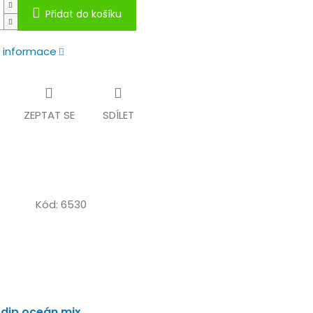
Přidat do košíku
í informace
ZEPTAT SE
SDÍLET
Kód:
6530
dip oceán mix