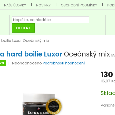
NAŠE ÚLOVKY
NOVINKY
OBCHODNÍ PODMÍNKY
POD
HLEDAT
 boilie Luxor
Oceánský mix
ra hard boilie Luxor
Oceánský mix
65
Průměrné
Neohodnoceno
ka
Podrobnosti hodnocení
hodnocení
130
produktu
je
116,07 K
0,0
Měrná
z
Skla
cena:
5
hvězdiček.
Variant