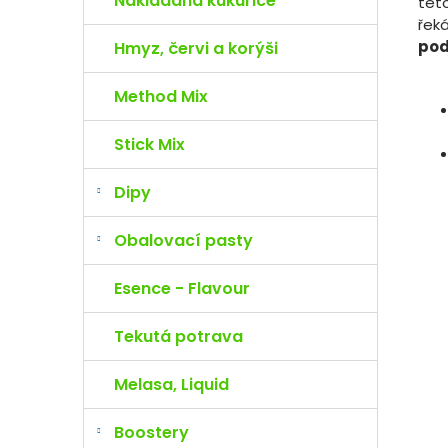
Nakládaná kukuřice
tét
řek
po
Hmyz, červi a korýši
Method Mix
Stick Mix
Dipy
Obalovací pasty
Esence - Flavour
Tekutá potrava
Melasa, Liquid
Boostery