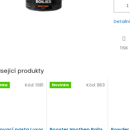
Detailn
TISK
isející produkty
Kód:
1081
Kód:
863
inka
Novinka
ovací pasta Luxor
Booster Imothep Baits
Powder 