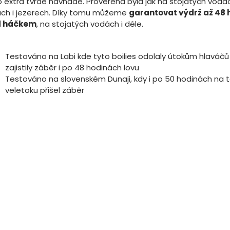
o extra tvrdé návnadě. Prověřena byla jak na stojatých vodác
ách i jezerech. Díky tomu můžeme
garantovat výdrž až 48 
d háčkem
, na stojatých vodách i déle.
Testováno na Labi kde tyto boilies odolaly útokům hlaváčů
zajistily záběr i po 48 hodinách lovu
Testováno na slovenském Dunaji, kdy i po 50 hodinách na
veletoku přišel záběr