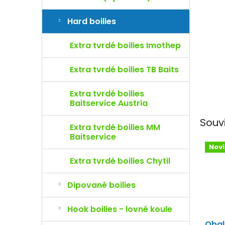
e
l
Hard boilies
Extra tvrdé boilies Imothep
Extra tvrdé boilies TB Baits
Extra tvrdé boilies
Baitservice Austria
Souv
Extra tvrdé boilies MM
Baitservice
Nov
Extra tvrdé boilies Chytil
Dipované boilies
Hook boilies - lovné koule
Obal