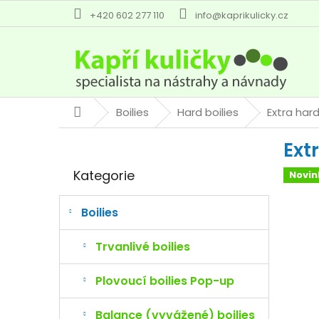
Přejít
+420 602 277 110
info@kaprikulicky.cz
na
obsah
Boilies
Hard boilies
Extra hard
Domů
P
Ext
o
Přeskočit
s
Kategorie
Novin
kategorie
t
r
a
Boilies
n
n
Trvanlivé boilies
í
p
Plovoucí boilies Pop-up
a
n
Balance (vyvážené) boilies