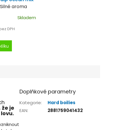
Silné aroma
h ryb.
Skladem
 bez DPH
ošíku
Doplňkové parametry
ch
Kategorie
:
Hard boilies
 že je
EAN
:
2881759041432
lovu.
 vzniknout