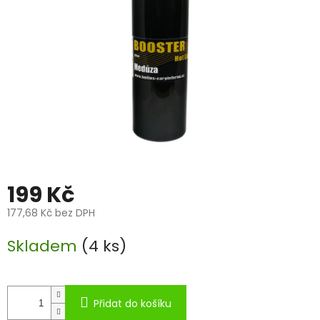
199 Kč
177,68 Kč bez DPH
Měrná
Skladem
(4 ks)
cena:
Přidat do košíku