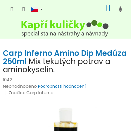
Přejít
NÁKUP
na
KOŠÍK
obsah
Carp Inferno Amino Dip Medúza
250ml
Mix tekutých potrav a
aminokyselin.
1042
Průměrné
Neohodnoceno
Podrobnosti hodnocení
hodnocení
Značka:
Carp Inferno
produktu
je
0,0
z
5
hvězdiček.