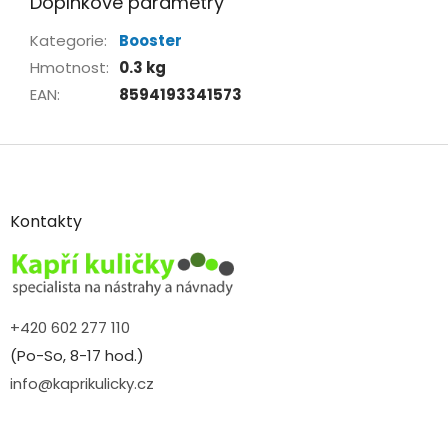
Doplňkové parametry
Kategorie
:
Booster
Hmotnost
:
0.3 kg
EAN
:
8594193341573
Z
á
p
a
Kontakty
t
í
+420 602 277 110
(Po-So, 8-17 hod.)
info@kaprikulicky.cz