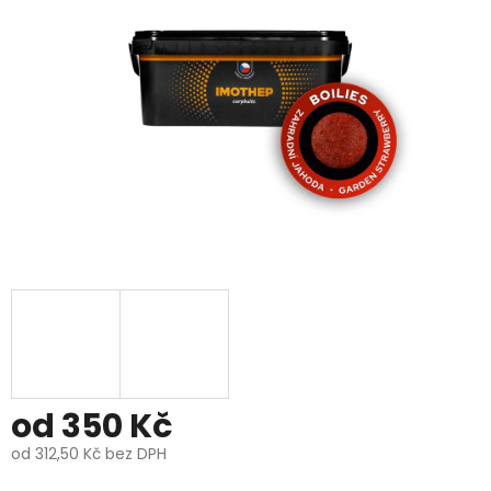
5
hvězdiček.
od
350 Kč
od
312,50 Kč
bez DPH
Měrná