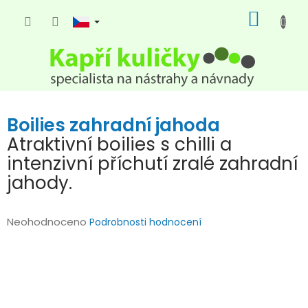
Přejít
NÁKUP
na
KOŠÍK
obsah
Boilies zahradní jahoda
Atraktivní boilies s chilli a
intenzivní příchutí zralé zahradní
jahody.
Průměrné
Neohodnoceno
Podrobnosti hodnocení
hodnocení
produktu
je
0,0
z