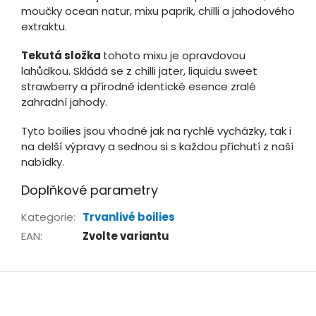
moučky ocean natur, mixu paprik, chilli a jahodového
extraktu.
Tekutá složka
tohoto mixu je opravdovou
lahůdkou. Skládá se z chilli jater, liquidu sweet
strawberry a přírodně identické esence zralé
zahradní jahody.
Tyto boilies jsou vhodné jak na rychlé vycházky, tak i
na delší výpravy a sednou si s každou příchutí z naší
nabídky.
Doplňkové parametry
Kategorie
:
Trvanlivé boilies
EAN
:
Zvolte variantu
Z
á
p