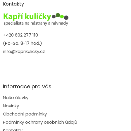
a
Kontakty
t
í
+420 602 277 110
(Po-So, 8-17 hod.)
info@kaprikulicky.cz
Informace pro vás
Naše úlovky
Novinky
Obchodní podmínky
Podmínky ochrany osobních údajů
Kontakty