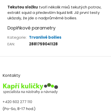
Tekutou složku
tvoří několik mixů tekutých potrav,
extrakt squid a především liquid krill. Již první testy
ukázaly, že jde o nadprůměrné boilies.
Doplňkové parametry
Kategorie
:
Trvanlivé boilies
EAN
:
2881759041128
Z
á
p
a
Kontakty
t
í
+420 602 277 110
(Po-So, 8-17 hod.)