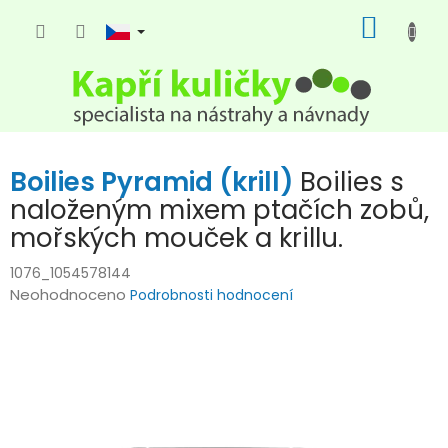
Přejít
NÁKUP
na
KOŠÍK
obsah
Boilies Pyramid (krill)
Boilies s
naloženým mixem ptačích zobů,
mořských mouček a krillu.
1076_1054578144
Průměrné
Neohodnoceno
Podrobnosti hodnocení
hodnocení
produktu
je
0,0
z
5
hvězdiček.