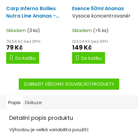
Carp Inferno Boilies
Esence 50ml Ananas
Nutra Line Ananas -
Vysoce koncentrované!
Krill 20mm/250g
Skvělá
kombinace.
Skladem
(3 ks)
Skladem
(>5 ks)
70,54 Kč bez DPH
133,04 Kč bez DPH
79 Kč
149 Kč
Do košíku
Do košíku
ZOBRAZIT VŠECHNY SOUVISEJÍCÍ PRODUKTY
Popis
Diskuze
Detailní popis produktu
Výhodou je velká variabilita použití: