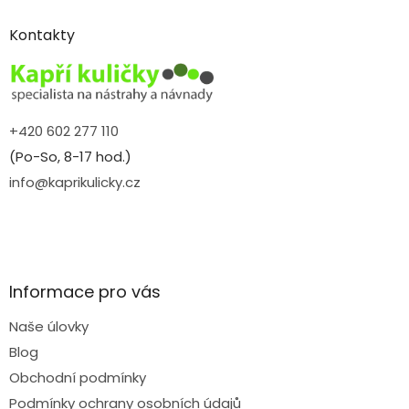
p
a
Kontakty
t
í
+420 602 277 110
(Po-So, 8-17 hod.)
info@kaprikulicky.cz
Informace pro vás
Naše úlovky
Blog
Obchodní podmínky
Podmínky ochrany osobních údajů