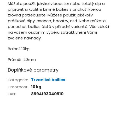
Můžete použít jakýkoliv booster nebo tekutý dip a
připravit si kvalitní krmné boilies s příchutí kterou
zrovna potřebujete. Můžete použít jakékoliv
práškové dipy, esence, boostry, atd. Nebo můžete
ponechat boilies čistě v přírodní variantě. Vše záleží
na vašem osobním výběru zatraktivnění Vámi
zvolené návnady.
Balení: 10kg
Průměr: 20mm
Doplňkové parametry
Kategorie
:
Trvanlivé boilies
Hmotnost
:
10 kg
EAN
:
8594193340910
Z
á