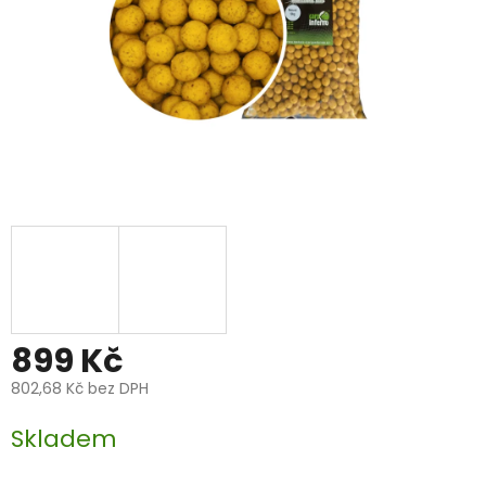
899 Kč
802,68 Kč bez DPH
Měrná
Skladem
cena: