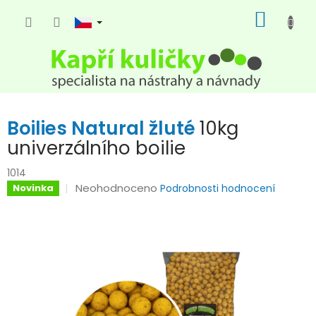
Přejít
NÁKUP
na
KOŠÍK
obsah
Boilies Natural žluté
10kg
univerzálního boilie
1014
Průměrné
Neohodnoceno
Novinka
Podrobnosti hodnocení
hodnocení
produktu
je
0,0
z
5
hvězdiček.