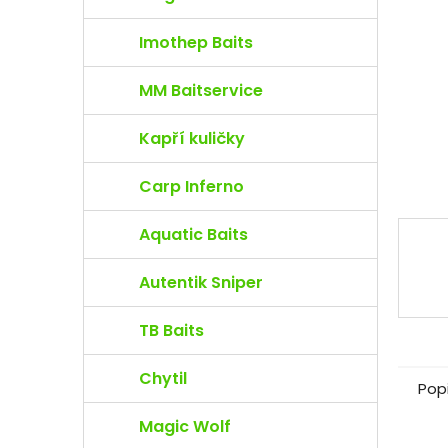
e
l
Imothep Baits
MM Baitservice
Kapří kuličky
Carp Inferno
Aquatic Baits
Autentik Sniper
TB Baits
Chytil
Pop
Magic Wolf