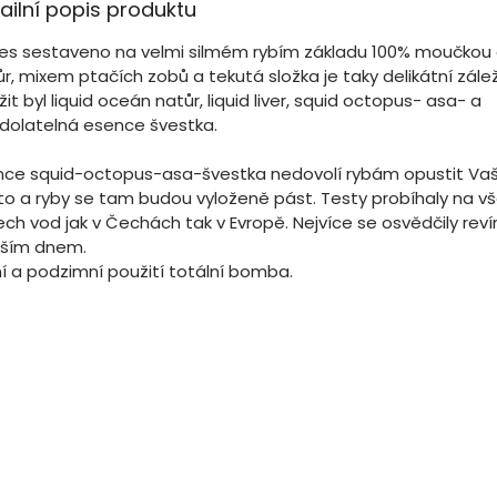
ailní popis produktu
lies sestaveno na velmi silmém rybím základu 100% moučkou
r, mixem ptačích zobů a tekutá složka je taky delikátní zálež
it byl liquid oceán natůr, liquid liver, squid octopus- asa- a
dolatelná esence švestka.
nce squid-octopus-asa-švestka nedovolí rybám opustit Va
to a ryby se tam budou vyloženě pást. Testy probíhaly na v
ch vod jak v Čechách tak v Evropě. Nejvíce se osvědčily revír
dším dnem.
ní a podzimní použití totální bomba.