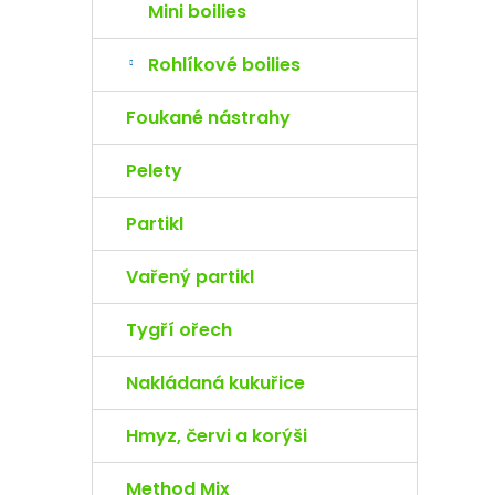
Mini boilies
Rohlíkové boilies
Foukané nástrahy
Pelety
Partikl
Vařený partikl
Tygří ořech
Nakládaná kukuřice
Hmyz, červi a korýši
Method Mix