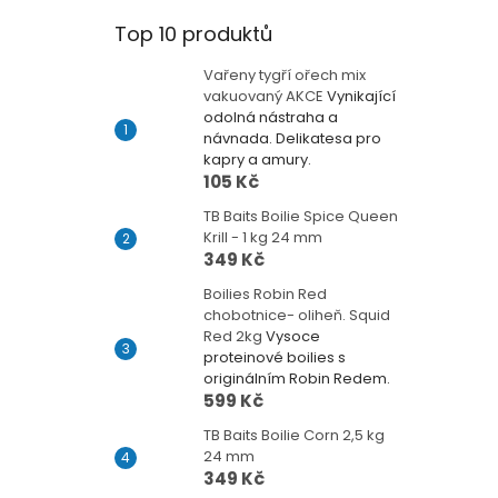
Top 10 produktů
Vařeny tygří ořech mix
vakuovaný AKCE
Vynikající
odolná nástraha a
návnada. Delikatesa pro
kapry a amury.
105 Kč
TB Baits Boilie Spice Queen
Krill - 1 kg 24 mm
349 Kč
Boilies Robin Red
chobotnice- oliheň. Squid
Red 2kg
Vysoce
proteinové boilies s
originálním Robin Redem.
599 Kč
TB Baits Boilie Corn 2,5 kg
24 mm
349 Kč