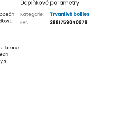
Doplňkové parametry
 oceán
Kategorie
:
Trvanlivé boilies
itost,
EAN
:
2881759040978
še krmné
šech
y s