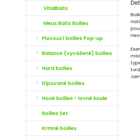
Det
VitalBaits
Boi
natů
Meus Baits Boilies
použ
neo
Plovoucí boilies Pop-up
Ese
Balance (vyvážené) boilies
mís
type
Hard boilies
tvr
Jar
Dipované boilies
Hook boilies - lovné koule
Boilies Set
Krmné boilies