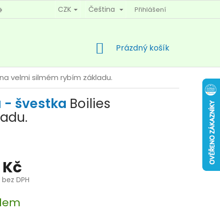
CZK
Čeština
Přihlášení
KY OCHRANY OSOBNÍCH ÚDAJŮ
KONTAKTY
NÁKUPNÍ
Prázdný košík
KOŠÍK
 na velmi silmém rybím základu.
 - švestka
Boilies
ladu.
 Kč
č bez DPH
dem