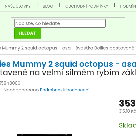
NAŠE ÚLOVKY
BLOG
OBCHODNÍ PODMÍNKY
PODMÍN
HLEDAT
es Mummy 2 squid octopus - asa - švestka
Boilies postavené
lies Mummy 2 squid octopus - asa
tavené na velmi silmém rybím zák
555848006
Průměrné
Neohodnoceno
Podrobnosti hodnocení
hodnocení
353
produktu
je
315,18 K
0,0
Měrná
z
Skla
cena:
5