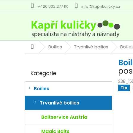
Přejít
+420 602 277 110
info@kaprikulicky.cz
na
obsah
Boilies
Trvanlivé boilies
Boili
Domů
P
Boi
o
Přeskočit
s
pos
Kategorie
kategorie
t
r
238_1
a
Tip
Boilies
n
n
Trvanlivé boilies
í
p
Baitservice Austria
a
n
Magic Baits