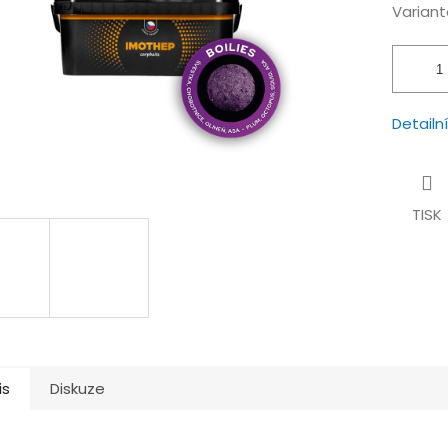
hvězdiček.
Variant
Detailn
TISK
is
Diskuze