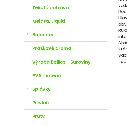
vzdá
Tekutá potrava
Rob
Hla
Melasa, Liquid
aby
Ruko
Boostery
int
Sta
Práškové aroma
štěr
Sad
záp
Výroba Boilies - Suroviny
PVA materiál
Splávky
Přívlač
Pruty