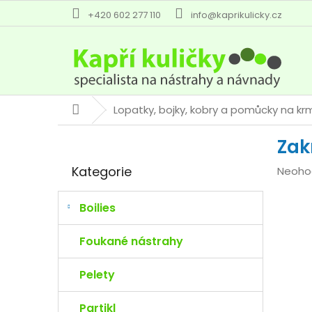
Přejít
+420 602 277 110
info@kaprikulicky.cz
na
obsah
Lopatky, bojky, kobry a pomůcky na kr
Domů
P
Zak
o
Přeskočit
s
Kategorie
Průmě
Neoho
kategorie
t
hodno
r
produk
a
Boilies
je
n
0,0
n
Foukané nástrahy
z
í
5
p
Pelety
hvězdi
a
n
Partikl