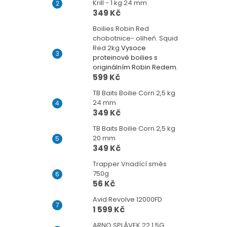
Krill - 1 kg 24 mm
349 Kč
Boilies Robin Red
chobotnice- oliheň. Squid
Red 2kg
Vysoce
proteinové boilies s
originálním Robin Redem.
599 Kč
TB Baits Boilie Corn 2,5 kg
24 mm
349 Kč
TB Baits Boilie Corn 2,5 kg
20 mm
349 Kč
Trapper Vnadící směs
750g
56 Kč
Avid Revolve 12000FD
1 599 Kč
ARNO SPLÁVEK 22 1.5G