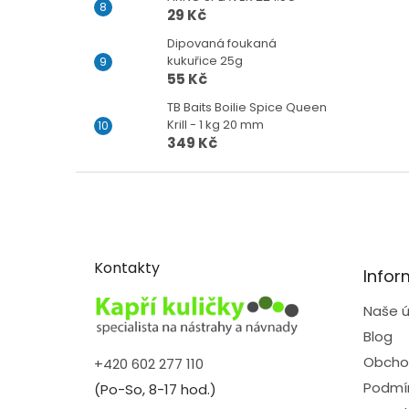
29 Kč
Dipovaná foukaná
kukuřice 25g
55 Kč
TB Baits Boilie Spice Queen
Krill - 1 kg 20 mm
349 Kč
Z
á
p
a
t
Kontakty
Infor
í
Naše ú
Blog
Obcho
+420 602 277 110
Podmín
(Po-So, 8-17 hod.)