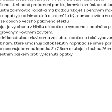
lenosti. Vhodná pro krmení partiklu, krmných směsí, pelet, bo
ustní zakrmovací lopatka má krátkou rukojeť s pěnovým ma
va lopatky je odnímatelná a tak může být namontována na de
 se dosáhlo většího pákového efektu.
jeť je vyrobena z hliníku a lopatka je vyrobena z odolného pl
egrovaným kovovým závitem.
bilní konstrukce mluví sama za sebe. Lopatka je také vybave
binami, které umožňují odtok tekutin, například ze směsí part
a obsahuje krmnou lopatku 31x7,5cm a rukojeť dlouhou 26cm
ěstním páskem proti vykloznutí lopatky.