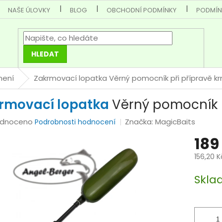
NAŠE ÚLOVKY
BLOG
OBCHODNÍ PODMÍNKY
PODMÍN
HLEDAT
mení
Zakrmovací lopatka
Věrný pomocník při přípravě kr
rmovací lopatka
Věrný pomocník p
rné
dnoceno
Značka:
MagicBaits
Podrobnosti hodnocení
cení
189
tu
156,20 
Měrná
Skla
cena:
ček.