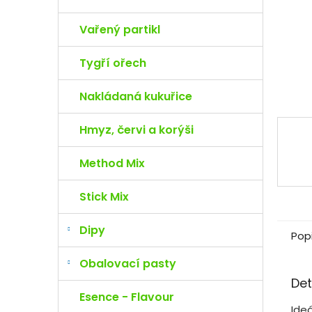
e
l
Vařený partikl
Tygří ořech
Nakládaná kukuřice
Hmyz, červi a korýši
Method Mix
Stick Mix
Dipy
Pop
Obalovací pasty
Det
Esence - Flavour
Ide