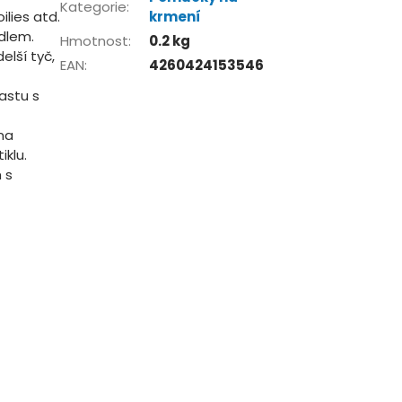
Kategorie
:
ilies atd.
krmení
dlem.
Hmotnost
:
0.2 kg
lší tyč,
EAN
:
4260424153546
astu s
na
iklu.
 s