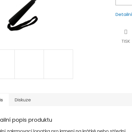
Detailn
TISK
is
Diskuze
ailní popis produktu
ální zakrmovací lopatka pro krmení na krátké nebo střední