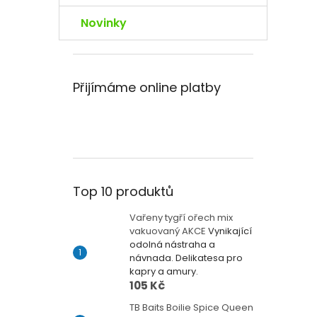
Novinky
Přijímáme online platby
Top 10 produktů
Vařeny tygří ořech mix
vakuovaný AKCE
Vynikající
odolná nástraha a
návnada. Delikatesa pro
kapry a amury.
105 Kč
TB Baits Boilie Spice Queen