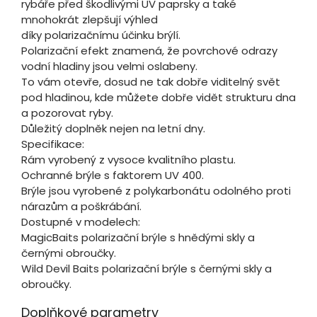
rybáře před škodlivými UV paprsky a také
mnohokrát zlepšují výhled
díky polarizačnímu účinku brýlí.
Polarizační efekt znamená, že povrchové odrazy
vodní hladiny jsou velmi oslabeny.
To vám otevře, dosud ne tak dobře viditelný svět
pod hladinou, kde můžete dobře vidět strukturu dna
a pozorovat ryby.
Důležitý doplněk nejen na letní dny.
Specifikace:
Rám vyrobený z vysoce kvalitního plastu.
Ochranné brýle s faktorem UV 400.
Brýle jsou vyrobené z polykarbonátu odolného proti
nárazům a poškrábání.
Dostupné v modelech:
MagicBaits polarizační brýle s hnědými skly a
černými obroučky.
Wild Devil Baits polarizační brýle s černými skly a
obroučky.
Doplňkové parametry