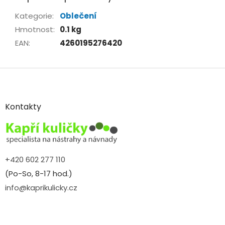
Kategorie
:
Oblečení
Hmotnost
:
0.1 kg
EAN
:
4260195276420
Z
á
p
a
Kontakty
t
í
+420 602 277 110
(Po-So, 8-17 hod.)
info@kaprikulicky.cz