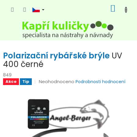
Přejít
NÁKUP
na
KOŠÍK
obsah
Polarizační rybářské brýle
UV
400 černé
849
Průměrné
Neohodnoceno
Akce
Tip
Podrobnosti hodnocení
hodnocení
produktu
je
0,0
z
5
hvězdiček.