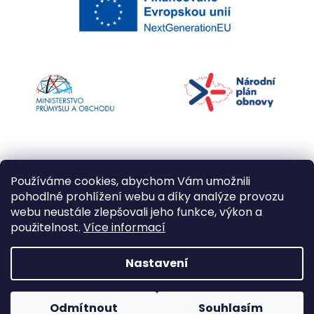
Používáme cookies, abychom Vám umožnili
pohodlné prohlížení webu a díky analýze provozu
webu neustále zlepšovali jeho funkce, výkon a
použitelnost.
Více informací
Vytvořil Shoptet
Nastavení
Copyright 2026
Kapří kuličky
. Všechna práva
Odmítnout
Souhlasím
vyhrazena.
Upravit nastavení cookies