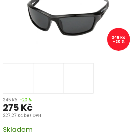
345 Kč
–20 %
345 Kč
–20 %
275 Kč
227,27 Kč bez DPH
Měrná
Skladem
cena: