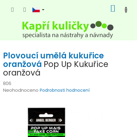
Přejít
NÁKUP
na
KOŠÍK
obsah
Plovoucí umělá kukuřice
oranžová
Pop Up Kukuřice
oranžová
806
Průměrné
Neohodnoceno
Podrobnosti hodnocení
hodnocení
produktu
je
0,0
z
5
hvězdiček.