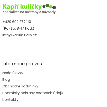
t
í
+420 602 277 110
(Po-So, 8-17 hod.)
info@kaprikulicky.cz
Informace pro vás
Naše úlovky
Blog
Obchodní podmínky
Podmínky ochrany osobních údajů
Kontakty