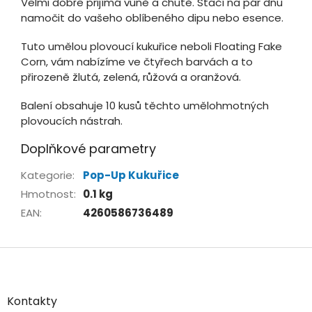
Velmi dobře prijímá vůně a chutě. Stačí na pár dnu
namočit do vašeho oblíbeného dipu nebo esence.
Tuto umělou plovoucí kukuřice neboli Floating Fake
Corn, vám nabízíme ve čtyřech barvách a to
přirozeně žlutá, zelená, růžová a oranžová.
Balení obsahuje 10 kusů těchto umělohmotných
plovoucích nástrah.
Doplňkové parametry
Kategorie
:
Pop-Up Kukuřice
Hmotnost
:
0.1 kg
EAN
:
4260586736489
Z
á
p
a
Kontakty