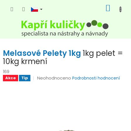
Přejít
NÁKUP
na
KOŠÍK
obsah
Melasové Pelety 1kg
1kg pelet =
10kg krmení
169
Průměrné
Neohodnoceno
Akce
Tip
Podrobnosti hodnocení
hodnocení
produktu
je
0,0
z
5
hvězdiček.