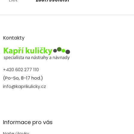
Z
á
p
a
Kontakty
t
í
+420 602 277 110
(Po-So, 8-17 hod.)
info@kaprikulicky.cz
Informace pro vás
Naše úlovky