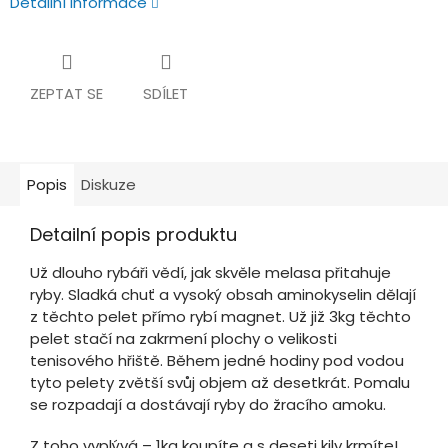
Detailní informace
ZEPTAT SE
SDÍLET
Popis
Diskuze
Detailní popis produktu
Už dlouho rybáři vědí, jak skvěle melasa přitahuje
ryby. Sladká chuť a vysoký obsah aminokyselin dělají
z těchto pelet přímo rybí magnet. Už již 3kg těchto
pelet stačí na zakrmení plochy o velikosti
tenisového hřiště. Během jedné hodiny pod vodou
tyto pelety zvětší svůj objem až desetkrát. Pomalu
se rozpadají a dostávají ryby do žracího amoku.
Z toho vyplývá – 1kg koupíte a s deseti kily krmíte!