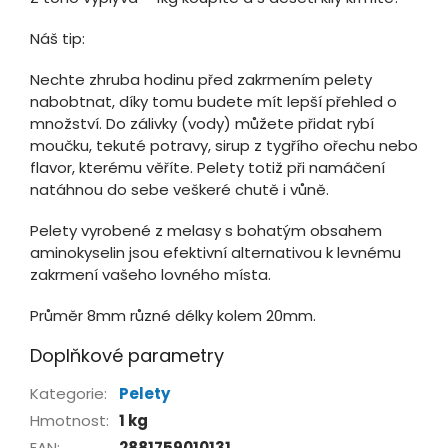
Náš tip:
Nechte zhruba hodinu před zakrmením pelety
nabobtnat, díky tomu budete mít lepší přehled o
množství. Do zálivky (vody) můžete přidat rybí
moučku, tekuté potravy, sirup z tygřího ořechu nebo
flavor, kterému věříte. Pelety totiž při namáčení
natáhnou do sebe veškeré chutě i vůně.
Pelety vyrobené z melasy s bohatým obsahem
aminokyselin jsou efektivní alternativou k levnému
zakrmení vašeho lovného místa.
Průměr 8mm různé délky kolem 20mm.
Doplňkové parametry
Kategorie
:
Pelety
Hmotnost
:
1 kg
EAN
:
2881759010131