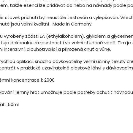
tem, takže esenci lze přidávat do nebo na návnady podle po
ěr stovek příchutí byl neustále testován a vylepšován. Všec
hutě jsou velmi kvalitní- Made in Germany.
u vyrobeny zčásti EA (ethylalkoholem), glykolem a glycerinem
šťuje dokonalou rozpustnost i ve velmi studené vodě. Tím je 
i intenzivní, dlouhotrvající a přirozená chuť a vůně.
rychlou aplikaci, snadno dávkovatelný velmi účinný tekutý c
centrát v praktické uzavíratelné plastové láhvi s dávkovací
rémní koncentrace 1: 2000
kování: jemný hrot umožňuje podle potřeby ochutit návnadu
ah: 50ml