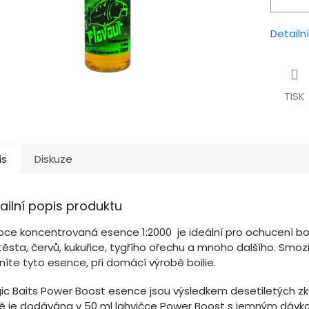
Detailn
TISK
is
Diskuze
ailní popis produktu
oce koncentrovaná esence 1:2000 je ideální pro ochucení boi
 těsta, červů, kukuřice, tygřího ořechu a mnoho dalšího. Smo
íte tyto esence, při domácí výrobě boilie.
ic Baits Power Boost esence jsou výsledkem desetiletých zk
ě je dodávána v 50 ml lahvičce Power Boost s jemným dáv