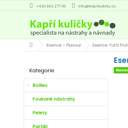
Přejít
+420 602 277 110
info@kaprikulicky.cz
na
obsah
Esence - Flavour
Esence Tutti Fru
Domů
P
Ese
o
Přeskočit
s
Kategorie
Novin
kategorie
t
r
a
Boilies
n
n
Foukané nástrahy
í
p
Pelety
a
n
Partikl