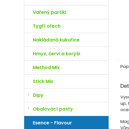
e
l
Vařený partikl
Tygří ořech
Nakládaná kukuřice
Hmyz, červi a korýši
Pop
Method Mix
Stick Mix
Det
Dipy
Vys
up,
Obalovací pasty
ocen
Mag
Esence - Flavour
Vůn