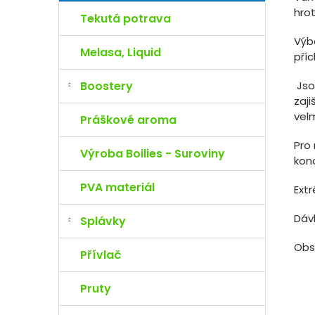
hro
Tekutá potrava
Výb
Melasa, Liquid
příc
Boostery
Jso
zaji
velm
Práškové aroma
Pro 
Výroba Boilies - Suroviny
kon
PVA materiál
Ext
Dáv
Splávky
Obs
Přívlač
Pruty