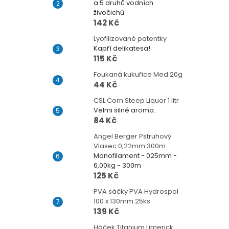
a 5 druhů vodních
živočichů
142 Kč
Lyofilizované patentky
Kapří delikatesa!
115 Kč
Foukaná kukuřice Med 20g
44 Kč
CSL Corn Steep Liquor 1 litr
Velmi silné aroma.
84 Kč
Angel Berger Pstruhový
Vlasec 0,22mm 300m
Monofilament - 025mm -
6,00kg - 300m
125 Kč
PVA sáčky PVA Hydrospol
100 x 130mm 25ks
139 Kč
Háček Titanium Limerick