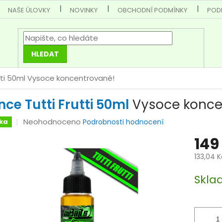
NAŠE ÚLOVKY
NOVINKY
OBCHODNÍ PODMÍNKY
POD
HLEDAT
tti 50ml
Vysoce koncentrované!
nce Tutti Frutti 50ml
Vysoce konce
Průměrné
Neohodnoceno
ka
Podrobnosti hodnocení
hodnocení
149
produktu
je
133,04 
0,0
Měrná
z
Skla
cena:
5
hvězdiček.