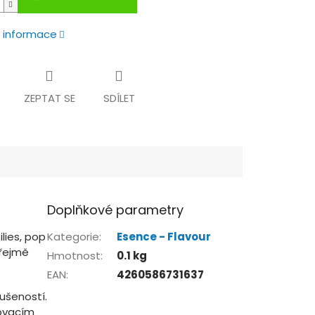
í informace
ZEPTAT SE
SDÍLET
Doplňkové parametry
lies, pop
Kategorie
:
Esence - Flavour
zřejmě
Hmotnost
:
0.1 kg
EAN
:
4260586731637
ušeností.
kovacím