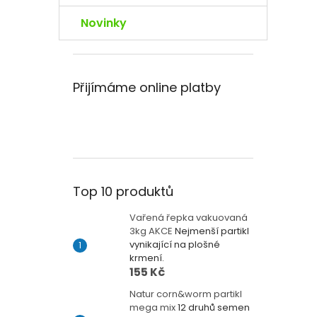
Novinky
Přijímáme online platby
Top 10 produktů
Vařená řepka vakuovaná
3kg AKCE
Nejmenší partikl
vynikající na plošné
krmení.
155 Kč
Natur corn&worm partikl
mega mix
12 druhů semen