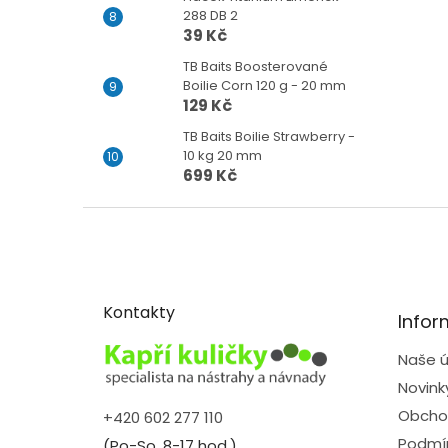
288 DB 2
39 Kč
TB Baits Boosterované
Boilie Corn 120 g - 20 mm
129 Kč
TB Baits Boilie Strawberry -
10 kg 20 mm
699 Kč
Z
á
p
a
t
Kontakty
Infor
í
Naše ú
Novink
Obcho
+420 602 277 110
Podmín
(Po-So, 8-17 hod.)