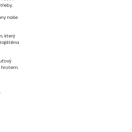
třeby.
hny naše
, který
zajištěna
huťový
m hrotem.
.