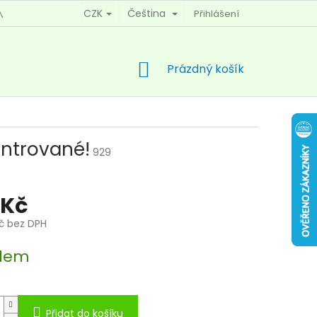
CZK
Čeština
Přihlášení
MÍNKY OCHRANY OSOBNÍCH ÚDAJŮ
KONTAKTY
NÁKUPNÍ
Prázdný košík
KOŠÍK
ntrované!
929
 Kč
Kč bez DPH
dem
Přidat do košíku