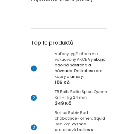
Top 10 produktů
Vařeny tygří ořech mix
vakuovaný AKCE
Vynikající
odolná nástraha a
návnada. Delikatesa pro
kapry a amury.
105 Kč
TB Baits Boilie Spice Queen
Krill - 1 kg 24 mm
349 Kč
Boilies Robin Red
chobotnice- oliheň. Squid
Red 2kg
Vysoce
proteinové boilies s