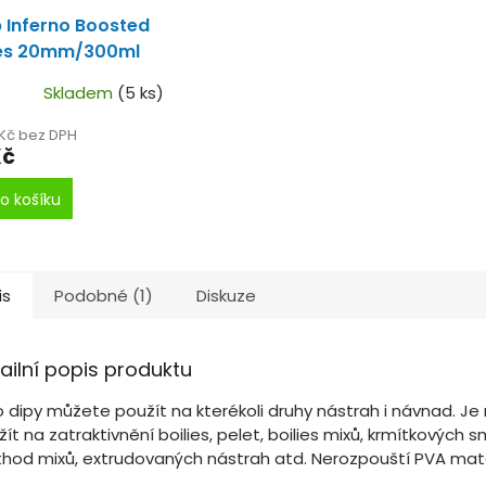
 Inferno Boosted
ies 20mm/300ml
otnice pikant
Skladem
(5 ks)
 dipované boilie.
 Kč bez DPH
Kč
o košíku
is
Podobné (1)
Diskuze
ailní popis produktu
o dipy můžete použít na kterékoli druhy nástrah i návnad. J
ít na zatraktivnění boilies, pelet, boilies mixů, krmítkových s
hod mixů, extrudovaných nástrah atd. Nerozpouští PVA mate