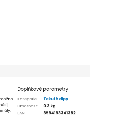
Doplňkové parametry
e možno
Kategorie
:
Tekuté dipy
měsí,
Hmotnost
:
0.3 kg
riály.
EAN
:
8594193341382