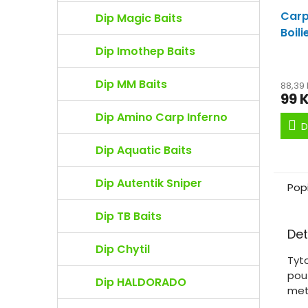
Carp
Dip Magic Baits
Boil
Chob
Dip Imothep Baits
Silně
Dip MM Baits
88,39
99 
Dip Amino Carp Inferno
D
Dip Aquatic Baits
Dip Autentik Sniper
Pop
Dip TB Baits
Det
Dip Chytil
Tyt
použ
Dip HALDORADO
met