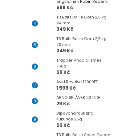
originálním Robin Redem.
599 Kč
TB Baits Boilie Corn 2,5 kg
24 mm
349 Kč
TB Baits Boilie Corn 2,5 kg
20 mm
349 Kč
Trapper Vnadící směs
750g
56 Kč
Avid Revolve 12000FD
1 599 Kč
ARNO SPLÁVEK 22 1.5G
29 Kč
Dipovaná foukaná
kukuřice 25g
55 Kč
TB Baits Boilie Spice Queen