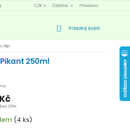
CZK
Čeština
Přihlášení
KY OCHRANY OSOBNÍCH ÚDAJŮ
KONTAKTY
NÁKUPNÍ
Prázdný košík
KOŠÍK
 dip.
 Pikant 250ml
rno
 Kč
č bez DPH
adem
(4 ks)