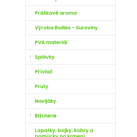
Práškové aroma
Výroba Boilies - Suroviny
PVA materiál
Splávky
Přívlač
Pruty
Navijáky
Bižuterie
Lopatky, bojky, kobry a
pomůcky na krmení