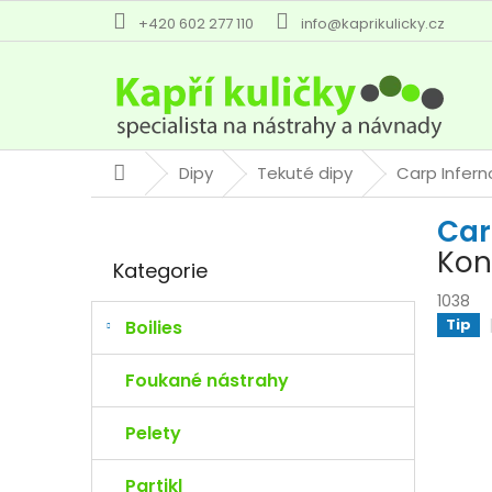
Přejít
+420 602 277 110
info@kaprikulicky.cz
na
obsah
Dipy
Tekuté dipy
Carp Infern
Domů
P
Car
o
Přeskočit
s
Kon
Kategorie
kategorie
t
r
1038
a
Tip
Boilies
n
n
Foukané nástrahy
í
p
Pelety
a
n
Partikl