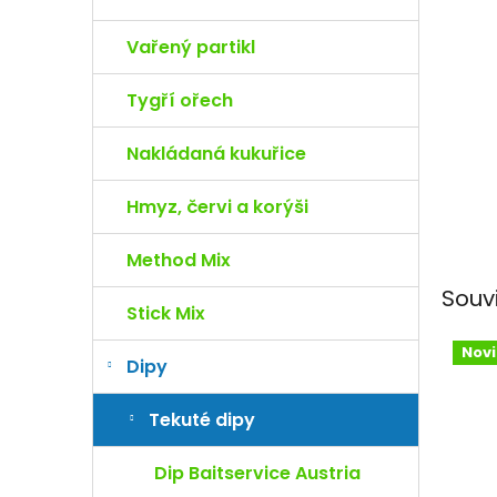
e
l
Vařený partikl
Tygří ořech
Nakládaná kukuřice
Hmyz, červi a korýši
Method Mix
Souv
Stick Mix
Nov
Dipy
Tekuté dipy
Dip Baitservice Austria