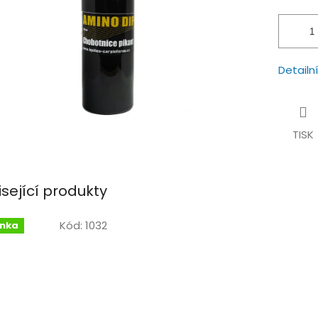
hvězdiček.
Detailn
TISK
isející produkty
Kód:
1032
inka