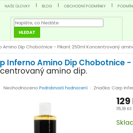
NAŠE ÚLOVKY
BLOG
OBCHODNÍ PODMÍNKY
PODMÍN
HLEDAT
o Amino Dip Chobotnice - Pikant 250ml
Koncentrovaný amino
p Inferno Amino Dip Chobotnice -
centrovaný amino dip.
Průměrné
Neohodnoceno
Značka:
Carp Infe
Podrobnosti hodnocení
hodnocení
129
produktu
je
115,18 K
0,0
Měrná
z
Skl
cena:
5